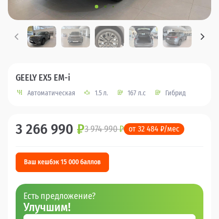
GEELY EX5 EM-i
Автоматическая
1.5 л.
167 л.с
Гибрид
3 266 990
₽
3 974 990
₽
от 32 484 ₽/мес
Ваш кешбэк 15 000 баллов
Есть предложение?
Улучшим!