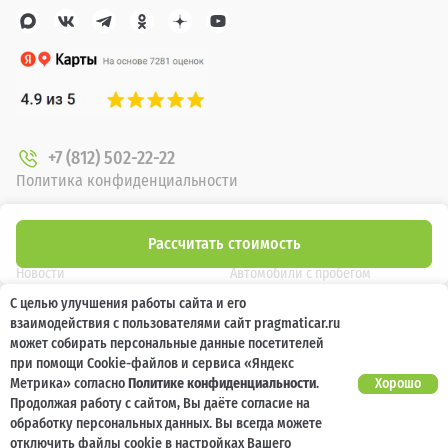
+7 (812) 502-22-22
Политика конфиденциальности
О компании
Новые автомобили
Рассчитать стоимость
Новости
Автомобили с пробегом
С целью улучшения работы сайта и его
Отзывы клиентов
Выкуп
взаимодействия с пользователями сайт pragmaticar.ru
Наша команда
Акции
может собирать персональные данные посетителей
при помощи Cookie-файлов и сервиса «Яндекс
Карьера
Кузовной ремонт
Метрика» согласно
Политике конфиденциальности
.
Хорошо
Продолжая работу с сайтом, Вы даёте согласие на
обработку персональных данных. Вы всегда можете
Спецпредложения
Блог
отключить файлы cookie в настройках Вашего