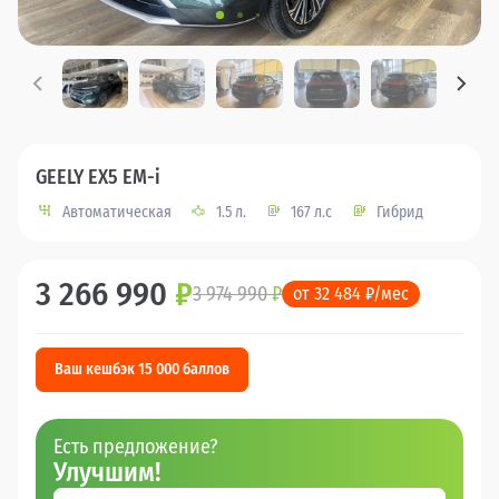
GEELY EX5 EM-i
Автоматическая
1.5 л.
167 л.с
Гибрид
3 266 990
₽
3 974 990
₽
от 32 484 ₽/мес
Ваш кешбэк 15 000 баллов
Есть предложение?
Улучшим!