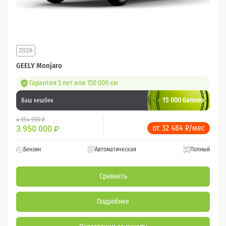
2026
GEELY Monjaro
Гарантия 5 лет или 150 000 км
15 000 баллов
Ваш кешбек
4 954 990 ₽
от 32 484 ₽/мес
3 950 000
₽
Бензин
Автоматическая
Полный
Сравнить
Подробнее