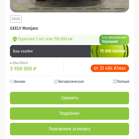
2026
GEELY Monjaro
Есть предложение?
Гарантия 5 лет или 150 000 км
Улучшим!
15 000 баллов
Ваш кешбек
4 954 990 ₽
от 32 484 ₽/мес
3 950 000
₽
Бензин
Автоматическая
Полный
Сравнить
Подробнее
Перезвоним за минуту