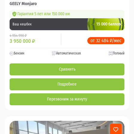
GEELY Monjaro
Гарантия 5 лет или 150 000 км
15 000 баллов
Ваш кешбек
4 954 990 ₽
от 32 484 ₽/мес
3 950 000
₽
Бензин
Автоматическая
Полный
Сравнить
Подробнее
Перезвоним за минуту