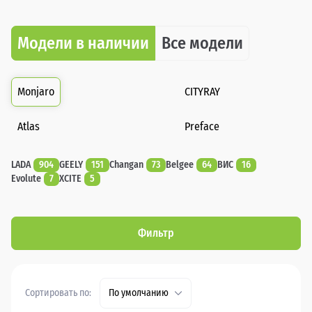
Модели в наличии
Все модели
Monjaro
CITYRAY
Atlas
Preface
LADA
904
GEELY
151
Changan
73
Belgee
64
ВИС
16
Evolute
7
XCITE
5
Фильтр
Сортировать по:
По умолчанию