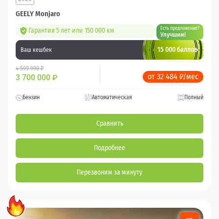
GEELY Monjaro
Есть предложение?
Гарантия 5 лет или 150 000 км
Улучшим!
15 000 баллов
Ваш кешбек
4 599 990 ₽
от 32 484 ₽/мес
3 700 000
₽
Бензин
Автоматическая
Полный
Сравнить
Подробнее
Перезвоним за минуту