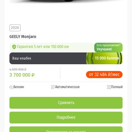
2026
GEELY Monjaro
Есть предложение?
Гарантия 5 лет или 150 000 км
Улучшим!
15 000 баллов
Ваш кешбек
4 599 990 ₽
от 32 484 ₽/мес
3 700 000
₽
Бензин
Автоматическая
Полный
Сравнить
Подробнее