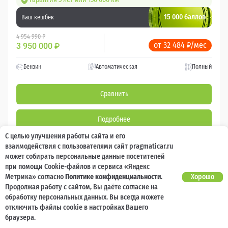
15 000 баллов
Ваш кешбек
4 954 990 ₽
от 32 484 ₽/мес
3 950 000
₽
Бензин
Автоматическая
Полный
Сравнить
Подробнее
С целью улучшения работы сайта и его
Перезвоним за минуту
взаимодействия с пользователями сайт pragmaticar.ru
может собирать персональные данные посетителей
при помощи Cookie-файлов и сервиса «Яндекс
Метрика» согласно
Политике конфиденциальности
.
Хорошо
Продолжая работу с сайтом, Вы даёте согласие на
обработку персональных данных. Вы всегда можете
отключить файлы cookie в настройках Вашего
браузера.