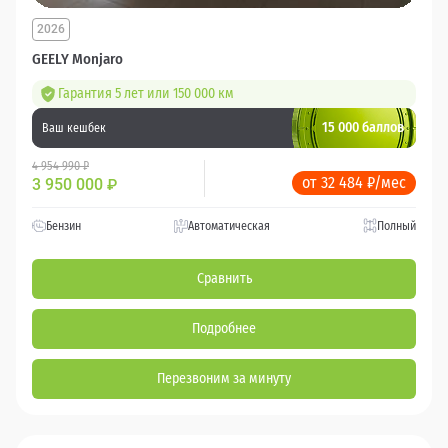
2026
GEELY Monjaro
Гарантия 5 лет или 150 000 км
15 000 баллов
Ваш кешбек
4 954 990 ₽
от 32 484 ₽/мес
3 950 000
₽
Бензин
Автоматическая
Полный
Сравнить
Подробнее
Перезвоним за минуту