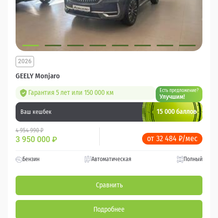
2026
GEELY Monjaro
Есть предложение?
Гарантия 5 лет или 150 000 км
Улучшим!
15 000 баллов
Ваш кешбек
4 954 990 ₽
от 32 484 ₽/мес
3 950 000
₽
Бензин
Автоматическая
Полный
Сравнить
Подробнее