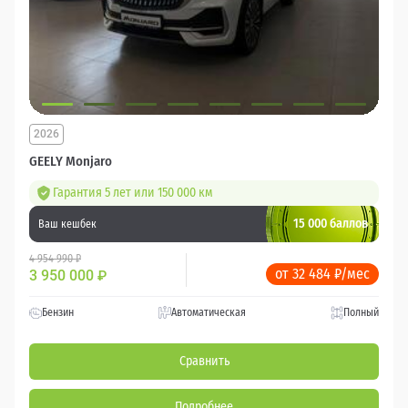
2026
GEELY Monjaro
Гарантия 5 лет или 150 000 км
15 000 баллов
Ваш кешбек
4 954 990 ₽
от 32 484 ₽/мес
3 950 000
₽
Бензин
Автоматическая
Полный
Сравнить
Подробнее