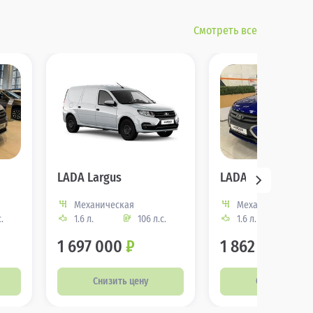
Смотреть все
LADA Largus
LADA Largus
Механическая
Механическая
.
1.6 л.
106 л.с.
1.6 л.
106
1 697 000
₽
1 862 000
₽
Снизить цену
Снизить цену