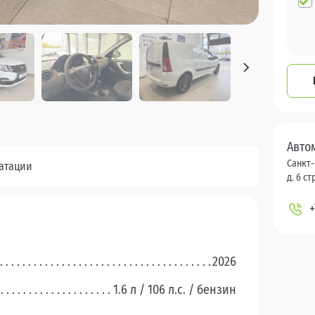
Авто
Санкт-
уатации
д. 6 стр
+
2026
1.6 л / 106 л.c. / бензин