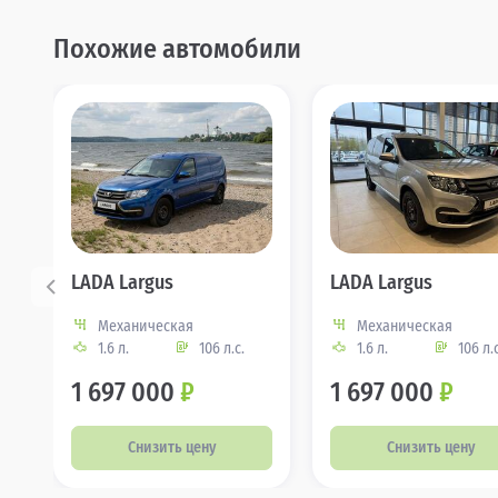
Похожие автомобили
LADA Largus
LADA Largus
Механическая
Механическая
1.6 л.
106 л.с.
1.6 л.
106 л.с
1 697 000
₽
1 697 000
₽
Снизить цену
Снизить цену