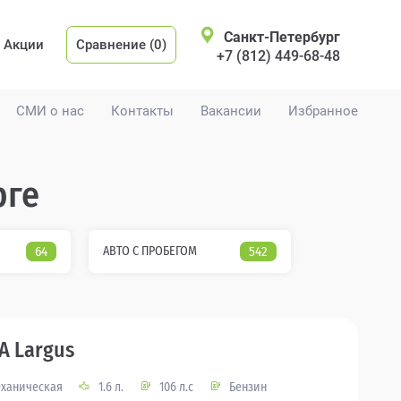
Санкт-Петербург
Акции
Сравнение (0)
+7 (812) 449-68-48
СМИ о нас
Контакты
Вакансии
Избранное
рге
64
АВТО С ПРОБЕГОМ
542
A Largus
ханическая
1.6 л.
106 л.с
Бензин