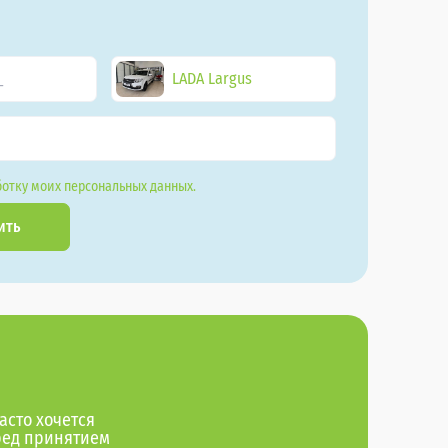
LADA Largus
отку моих персональных данных.
ить
асто хочется
ред принятием