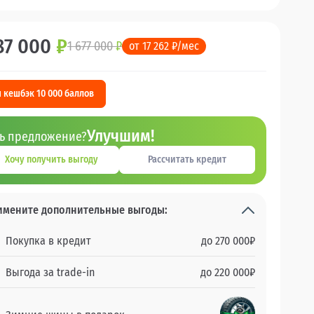
87 000
₽
1 677 000
₽
от 17 262 ₽/мес
 кешбэк 10 000 баллов
Улучшим!
ть предложение?
Хочу получить выгоду
Рассчитать кредит
имените дополнительные выгоды:
Покупка в кредит
до
270 000
₽
Выгода за trade-in
до
220 000
₽