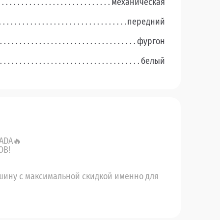
механическая
передний
фургон
белый
ADA🔥
ОВ!
шину с максимальной скидкой именно для