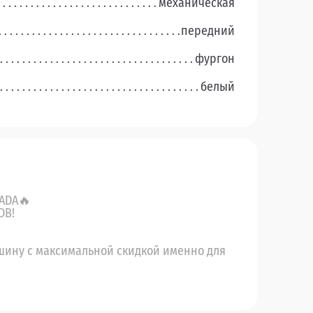
механическая
передний
фургон
белый
ADA🔥
ОВ!
шину с максимальной скидкой именно для