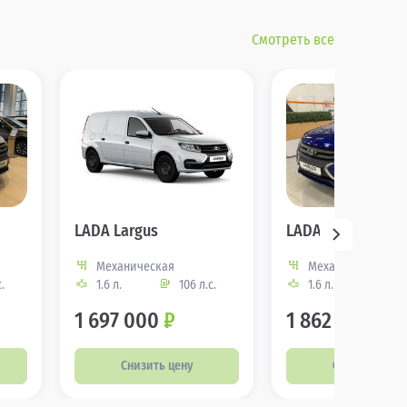
Смотреть все
LADA Largus
LADA Largus
Механическая
Механическая
.
1.6 л.
106 л.с.
1.6 л.
106
1 697 000
₽
1 862 000
₽
Снизить цену
Снизить цену