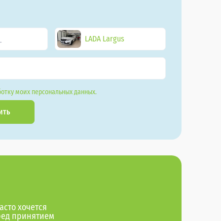
LADA Largus
отку моих персональных данных.
ить
асто хочется
ред принятием