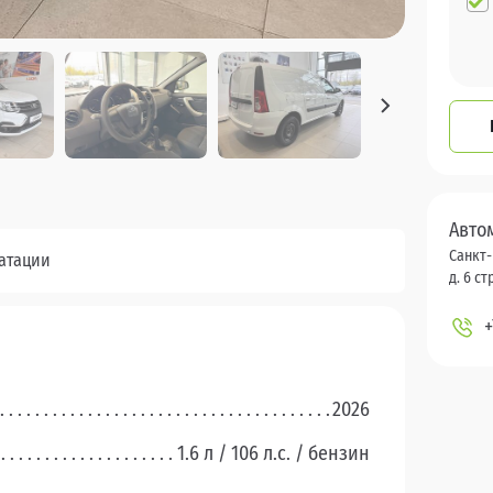
Авто
Санкт-
уатации
д. 6 стр
+
2026
1.6 л / 106 л.c. / бензин