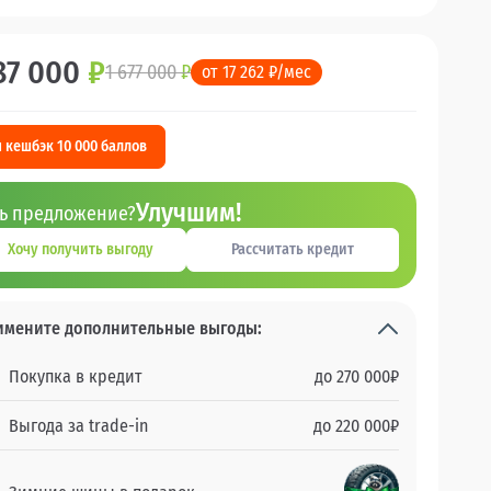
87 000
₽
1 677 000
₽
от 17 262 ₽/мес
 кешбэк 10 000 баллов
Улучшим!
ть предложение?
Хочу получить выгоду
Рассчитать кредит
имените дополнительные выгоды:
Покупка в кредит
до
270 000
₽
Выгода за trade-in
до
220 000
₽