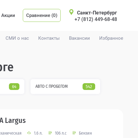
Санкт-Петербург
Акции
Сравнение (0)
+7 (812) 449-68-48
СМИ о нас
Контакты
Вакансии
Избранное
рге
64
АВТО С ПРОБЕГОМ
542
A Largus
ханическая
1.6 л.
106 л.с
Бензин