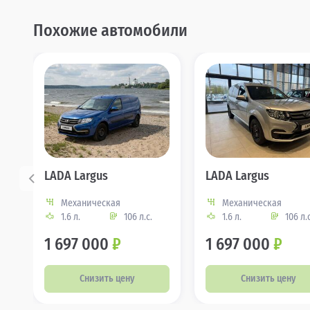
Похожие автомобили
LADA Largus
LADA Largus
Механическая
Механическая
1.6 л.
106 л.с.
1.6 л.
106 л.с
1 697 000
₽
1 697 000
₽
Снизить цену
Снизить цену