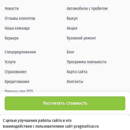
Новости
Автомобили с пробегом
Отзывы клиентов
Выкуп
Наша команда
Акции
Карьера
Кузовной ремонт
Спецпредложения
Блог
Услуги
Программа лояльности
Страхование
Карта сайта
Кредитование
Контакты
Помощь при ДТП
Рассчитать стоимость
Информация о технических характеристиках, составе комплектаций, цветовой
С целью улучшения работы сайта и его
гамме и стоимости автомобилей, а также действующих акциях, сроках и условиях
взаимодействия с пользователями сайт pragmaticar.ru
их проведения, указанных на сайте www.pragmaticar.ru, носит информационный