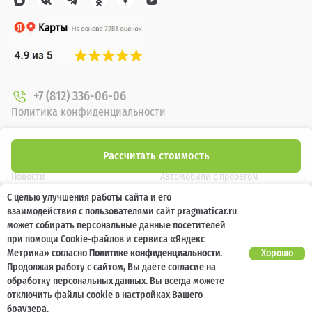
+7 (812) 336-06-06
Политика конфиденциальности
О компании
Новые автомобили
Рассчитать стоимость
Новости
Автомобили с пробегом
С целью улучшения работы сайта и его
Отзывы клиентов
Выкуп
взаимодействия с пользователями сайт pragmaticar.ru
Наша команда
Акции
может собирать персональные данные посетителей
при помощи Cookie-файлов и сервиса «Яндекс
Карьера
Кузовной ремонт
Метрика» согласно
Политике конфиденциальности
.
Хорошо
Продолжая работу с сайтом, Вы даёте согласие на
обработку персональных данных. Вы всегда можете
Спецпредложения
Блог
отключить файлы cookie в настройках Вашего
Услуги
Программа лояльности
браузера.