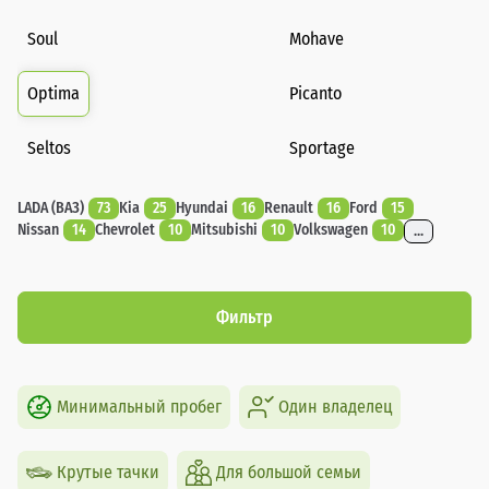
Soul
Mohave
Optima
Picanto
Seltos
Sportage
LADA (ВАЗ)
73
Kia
25
Hyundai
16
Renault
16
Ford
15
Nissan
14
Chevrolet
10
Mitsubishi
10
Volkswagen
10
...
Фильтр
Минимальный пробег
Один владелец
Крутые тачки
Для большой семьи