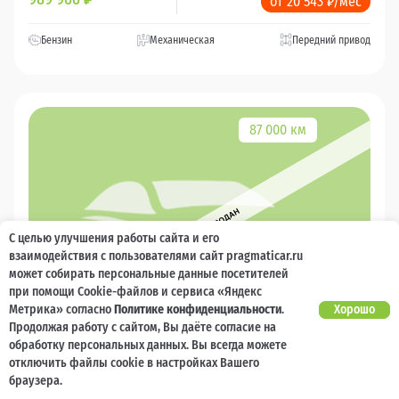
₽
от 20 543 ₽/мес
Бензин
Механическая
Передний привод
87 000 км
С целью улучшения работы сайта и его
взаимодействия с пользователями сайт pragmaticar.ru
может собирать персональные данные посетителей
при помощи Cookie-файлов и сервиса «Яндекс
Метрика» согласно
Политике конфиденциальности
.
Хорошо
Продолжая работу с сайтом, Вы даёте согласие на
обработку персональных данных. Вы всегда можете
отключить файлы cookie в настройках Вашего
2018
браузера.