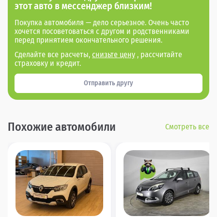
этот авто в мессенджер близким!
Покупка автомобиля — дело серьезное. Очень часто
хочется посоветоваться с другом и родственниками
перед принятием окончательного решения.
Сделайте все расчеты,
снизьте цену
, рассчитайте
страховку и кредит.
Отправить другу
Похожие автомобили
Смотреть все