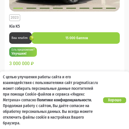
2023
Kia K5
15 000 баллов
Ваш кешбек
Есть предложение?
Улучшим!
3 000 000
₽
Бензин
Автомат
Передний
С целью улучшения работы сайта и его
взаимодействия с пользователями сайт pragmaticar.ru
может собирать персональные данные посетителей
Сравнить
при помощи Cookie-файлов и сервиса «Яндекс
Метрика» согласно
Политике конфиденциальности
.
Хорошо
Подробнее
Продолжая работу с сайтом, Вы даёте согласие на
обработку персональных данных. Вы всегда можете
отключить файлы cookie в настройках Вашего
Перезвоним за минуту
браузера.