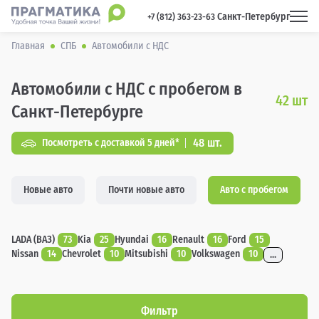
Санкт-Петербург
 +7 (812) 363-23-63 
Главная
СПБ
Автомобили с НДС
Автомобили с НДС с пробегом в
42
шт
Санкт-Петербурге
48 шт.
Посмотреть с доставкой 5 дней*
Новые авто
Почти новые авто
Авто с пробегом
LADA (ВАЗ)
73
Kia
25
Hyundai
16
Renault
16
Ford
15
Nissan
14
Chevrolet
10
Mitsubishi
10
Volkswagen
10
...
Фильтр