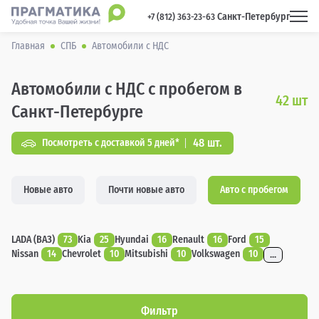
Санкт-Петербург
 +7 (812) 363-23-63 
Главная
СПБ
Автомобили с НДС
Автомобили с НДС с пробегом в
42
шт
Санкт-Петербурге
48 шт.
Посмотреть с доставкой 5 дней*
Новые авто
Почти новые авто
Авто с пробегом
LADA (ВАЗ)
73
Kia
25
Hyundai
16
Renault
16
Ford
15
Nissan
14
Chevrolet
10
Mitsubishi
10
Volkswagen
10
...
Фильтр