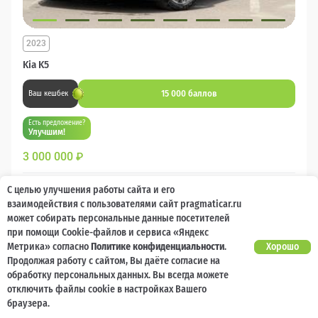
2023
Kia K5
15 000 баллов
Ваш кешбек
Есть предложение?
Улучшим!
3 000 000
₽
Бензин
Автомат
Передний
С целью улучшения работы сайта и его
взаимодействия с пользователями сайт pragmaticar.ru
может собирать персональные данные посетителей
Сравнить
при помощи Cookie-файлов и сервиса «Яндекс
Метрика» согласно
Политике конфиденциальности
.
Хорошо
Подробнее
Продолжая работу с сайтом, Вы даёте согласие на
обработку персональных данных. Вы всегда можете
отключить файлы cookie в настройках Вашего
Перезвоним за минуту
браузера.