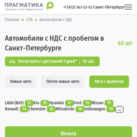
Санкт-Петербург
 +7 (812) 363-23-63 
Главная
СПБ
Автомобили с НДС
Автомобили с НДС с пробегом в
40
шт
Санкт-Петербурге
51 шт.
Посмотреть с доставкой 5 дней*
Новые авто
Почти новые авто
Авто с пробегом
LADA (ВАЗ)
72
Kia
25
Hyundai
17
Ford
15
Nissan
15
Renault
14
Chevrolet
10
Mitsubishi
10
Volkswagen
10
...
Фильтр