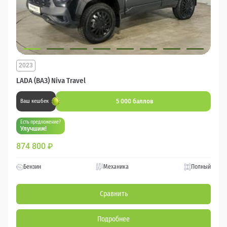
2023
LADA (ВАЗ) Niva Travel
5 000 баллов
Ваш кешбек
Есть предложение?
Улучшим!
874 800
₽
Бензин
Механика
Полный
Сравнить
Подробнее