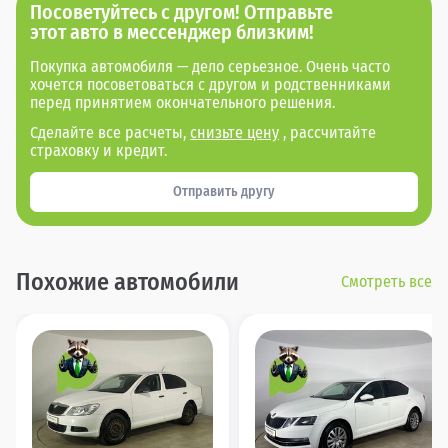
Посоветуйтесь с другом! Отправьте
этот авто в мессенджер близким!
Покупка автомобиля — дело серьезное. Очень часто
хочется посоветоваться с другом и родственниками
перед принятием окончательного решения.
Сделайте все расчеты,
снизьте цену
, рассчитайте
страховку и кредит.
Отправить другу
Похожие автомобили
Смотреть все