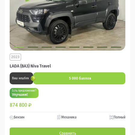
2023
LADA (ВАЗ) Niva Travel
5 000 баллов
Ваш кешбек
Есть предложение?
Улучшим!
874 800
₽
Бензин
Механика
Полный
Сравнить