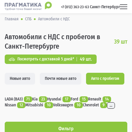
Санкт-Петербург
 +7 (812) 363-23-63 
Главная
СПБ
Автомобили с НДС
Автомобили с НДС с пробегом в
39
шт
Санкт-Петербурге
49 шт.
Посмотреть с доставкой 5 дней*
Новые авто
Почти новые авто
Авто с пробегом
LADA (ВАЗ)
71
Kia
23
Hyundai
17
Ford
15
Renault
14
Nissan
12
Mitsubishi
10
Volkswagen
10
Chevrolet
9
...
Фильтр