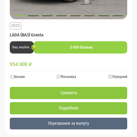
2023
LADA (ВАЗ) Granta
5 000 баллов
Ваш кешбек
954 000
₽
Бензин
Механика
Передний
Сравнить
Подробнее
Перезвоним за минуту