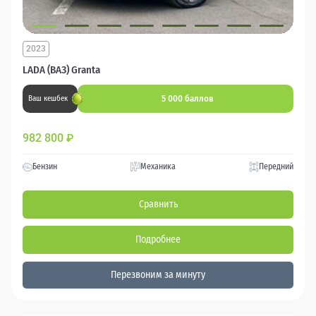
2023
LADA (ВАЗ) Granta
5 000 баллов
Ваш кешбек
982 800
₽
Бензин
Механика
Передний
Сравнить
Подробнее
Перезвоним за минуту