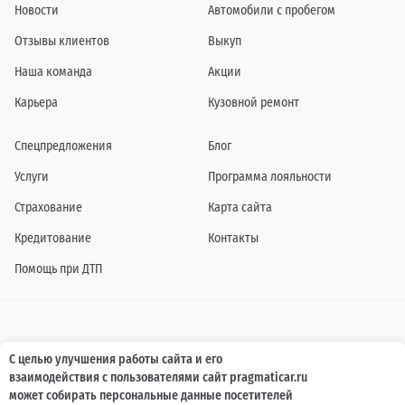
Новости
Автомобили с пробегом
Отзывы клиентов
Выкуп
Наша команда
Акции
Карьера
Кузовной ремонт
Спецпредложения
Блог
Услуги
Программа лояльности
Страхование
Карта сайта
Кредитование
Контакты
Помощь при ДТП
Информация о технических характеристиках, составе комплектаций, цветовой
С целью улучшения работы сайта и его
гамме и стоимости автомобилей, а также действующих акциях, сроках и условиях
взаимодействия с пользователями сайт pragmaticar.ru
их проведения, указанных на сайте www.pragmaticar.ru, носит информационный
характер и ни при каких условиях не является публичной офертой,
может собирать персональные данные посетителей
определяемой положениями пунктом 2 статьи 437 Гражданского кодекса