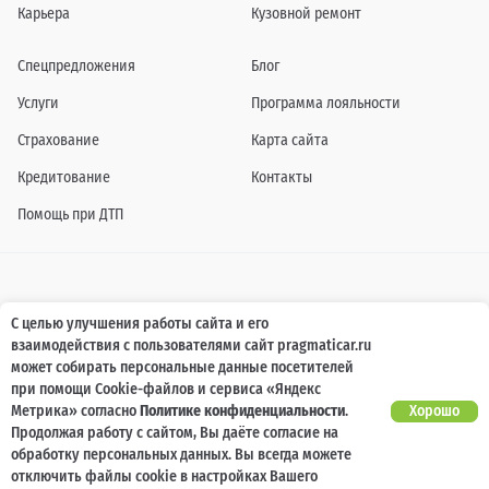
Карьера
Кузовной ремонт
Спецпредложения
Блог
Услуги
Программа лояльности
Страхование
Карта сайта
Кредитование
Контакты
Помощь при ДТП
Информация о технических характеристиках, составе комплектаций, цветовой
С целью улучшения работы сайта и его
гамме и стоимости автомобилей, а также действующих акциях, сроках и условиях
взаимодействия с пользователями сайт pragmaticar.ru
их проведения, указанных на сайте www.pragmaticar.ru, носит информационный
характер и ни при каких условиях не является публичной офертой,
может собирать персональные данные посетителей
определяемой положениями пунктом 2 статьи 437 Гражданского кодекса
при помощи Cookie-файлов и сервиса «Яндекс
Российской Федерации. Для получения подробной информации обращайтесь к
специалистам нашей компании.
Метрика» согласно
Политике конфиденциальности
.
Хорошо
Продолжая работу с сайтом, Вы даёте согласие на
© ПРАГМАТИКА, 2026
обработку персональных данных. Вы всегда можете
отключить файлы cookie в настройках Вашего