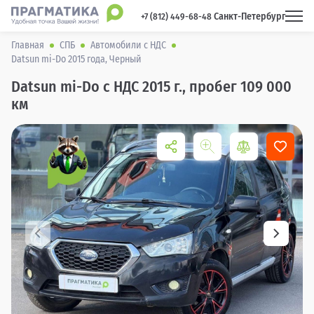
Санкт-Петербург
 +7 (812) 449-68-48 
Главная
СПБ
Автомобили с НДС
Datsun mi-Do 2015 года, Черный
Datsun mi-Do с НДС 2015 г., пробег 109 000
км