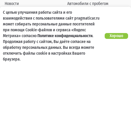
Новости
Автомобили с пробегом
С целью улучшения работы сайта и его
Отзывы клиентов
Выкуп
взаимодействия с пользователями сайт pragmaticar.ru
Наша команда
Акции
может собирать персональные данные посетителей
при помощи Cookie-файлов и сервиса «Яндекс
Карьера
Кузовной ремонт
Метрика» согласно
Политике конфиденциальности
.
Хорошо
Продолжая работу с сайтом, Вы даёте согласие на
обработку персональных данных. Вы всегда можете
Спецпредложения
Блог
отключить файлы cookie в настройках Вашего
Услуги
Программа лояльности
браузера.
Страхование
Карта сайта
Кредитование
Контакты
Помощь при ДТП
Информация о технических характеристиках, составе комплектаций, цветовой
гамме и стоимости автомобилей, а также действующих акциях, сроках и условиях
их проведения, указанных на сайте www.pragmaticar.ru, носит информационный
характер и ни при каких условиях не является публичной офертой,