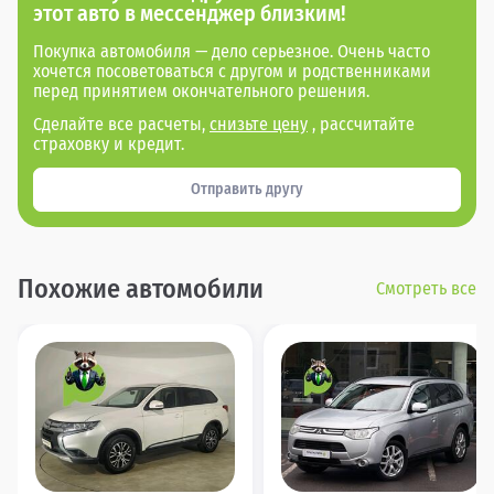
этот авто в мессенджер близким!
Покупка автомобиля — дело серьезное. Очень часто
хочется посоветоваться с другом и родственниками
перед принятием окончательного решения.
Сделайте все расчеты,
снизьте цену
, рассчитайте
страховку и кредит.
Отправить другу
Похожие автомобили
Смотреть все