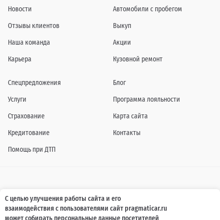
Новости
Автомобили с пробегом
Отзывы клиентов
Выкуп
Наша команда
Акции
Карьера
Кузовной ремонт
Спецпредложения
Блог
Услуги
Программа лояльности
Страхование
Карта сайта
Кредитование
Контакты
Помощь при ДТП
Информация о технических характеристиках, составе комплектаций, цветовой
С целью улучшения работы сайта и его
гамме и стоимости автомобилей, а также действующих акциях, сроках и условиях
взаимодействия с пользователями сайт pragmaticar.ru
их проведения, указанных на сайте www.pragmaticar.ru, носит информационный
характер и ни при каких условиях не является публичной офертой,
может собирать персональные данные посетителей