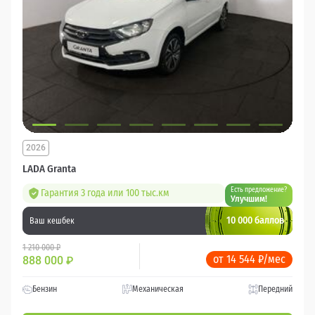
2026
LADA Granta
Есть предложение?
Гарантия 3 года или 100 тыс.км
Улучшим!
10 000 баллов
Ваш кешбек
1 210 000 ₽
от 14 544 ₽/мес
888 000
₽
Бензин
Механическая
Передний