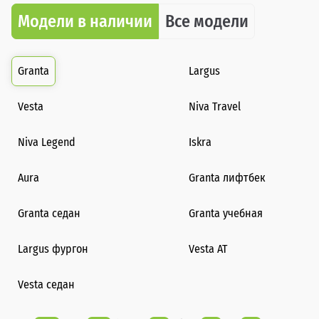
Модели в наличии
Все модели
Granta
Largus
Vesta
Niva Travel
Niva Legend
Iskra
Aura
Granta лифтбек
Granta седан
Granta учебная
Largus фургон
Vesta AT
Vesta седан