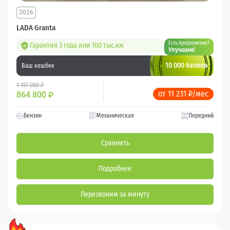
2026
LADA Granta
Есть предложение?
Гарантия 3 года или 100 тыс.км
Улучшим!
10 000 баллов
Ваш кешбек
1 151 000 ₽
от 11 231 ₽/мес
864 800
₽
Бензин
Механическая
Передний
Сравнить
Подробнее
Перезвоним за минуту