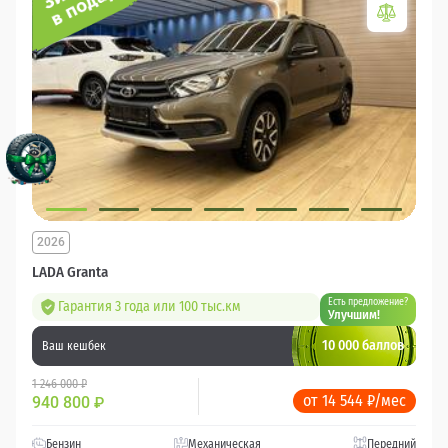
2026
LADA Granta
Есть предложение?
Гарантия 3 года или 100 тыс.км
Улучшим!
10 000 баллов
Ваш кешбек
1 246 000 ₽
от 14 544 ₽/мес
940 800
₽
Бензин
Механическая
Передний