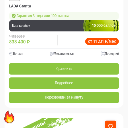
LADA Granta
Гарантия 3 года или 100 тыс.км
10 000 баллов
Ваш кешбек
1 118 000 ₽
от 11 231 ₽/мес
838 400
₽
Бензин
Механическая
Передний
Сравнить
Подробнее
Перезвоним за минуту