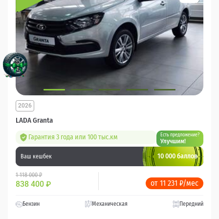
2026
LADA Granta
Есть предложение?
Гарантия 3 года или 100 тыс.км
Улучшим!
10 000 баллов
Ваш кешбек
1 118 000 ₽
от 11 231 ₽/мес
838 400
₽
Бензин
Механическая
Передний