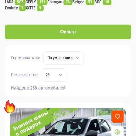
LADA
907
GEELY
151
Changan
74
Belgee
53
ВИС
16
Evolute
7
XCITE
5
Фильтр
Сортировать по:
По умолчанию
Показывать по:
24
Найдено 256 автомобилей