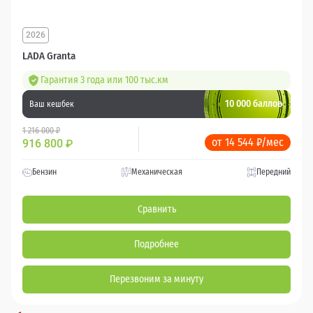
2026
LADA Granta
Гарантия 3 года или 100 тыс.км
10 000 баллов
Ваш кешбек
1 216 000 ₽
от 14 544 ₽/мес
916 800
₽
Бензин
Механическая
Передний
Сравнить
Подробнее
Перезвоним за минуту