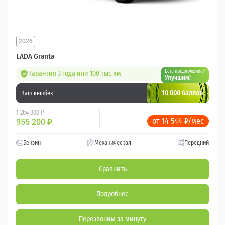
2026
LADA Granta
Есть предложение?
Гарантия 3 года или 100 тыс.км
Улучшим!
10 000 баллов
Ваш кешбек
1 264 000 ₽
от 14 544 ₽/мес
955 200
₽
Бензин
Механическая
Передний
Сравнить
Подробнее
Перезвоним за минуту