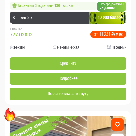
Есть предложение?
Гарантия 3 года или 100 тыс.км
Улучшим!
10 000 баллов
Ваш кешбек
1 087 020 ₽
от 11 231 ₽/мес
777 020
₽
Бензин
Механическая
Передний
Сравнить
Подробнее
Перезвоним за минуту