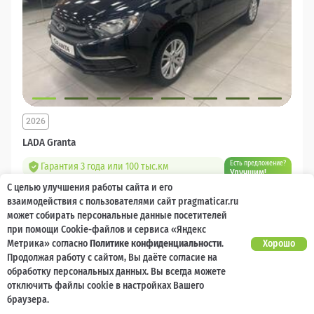
2026
LADA Granta
Есть предложение?
Гарантия 3 года или 100 тыс.км
Улучшим!
С целью улучшения работы сайта и его
10 000 баллов
Ваш кешбек
взаимодействия с пользователями сайт pragmaticar.ru
может собирать персональные данные посетителей
1 218 000 ₽
при помощи Cookie-файлов и сервиса «Яндекс
от 14 544 ₽/мес
904 400
₽
Метрика» согласно
Политике конфиденциальности
.
Хорошо
Продолжая работу с сайтом, Вы даёте согласие на
Бензин
Механическая
Передний
обработку персональных данных. Вы всегда можете
отключить файлы cookie в настройках Вашего
Сравнить
браузера.