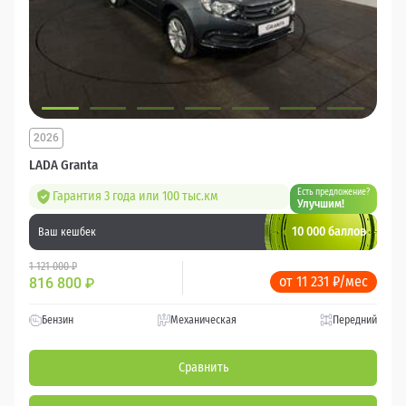
2026
LADA Granta
Есть предложение?
Гарантия 3 года или 100 тыс.км
Улучшим!
10 000 баллов
Ваш кешбек
1 121 000 ₽
от 11 231 ₽/мес
816 800
₽
Бензин
Механическая
Передний
Сравнить