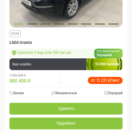
2026
LADA Granta
Есть предложение?
Гарантия 3 года или 100 тыс.км
Улучшим!
10 000 баллов
Ваш кешбек
1 188 000 ₽
от 11 231 ₽/мес
880 400
₽
Бензин
Механическая
Передний
Сравнить
Подробнее