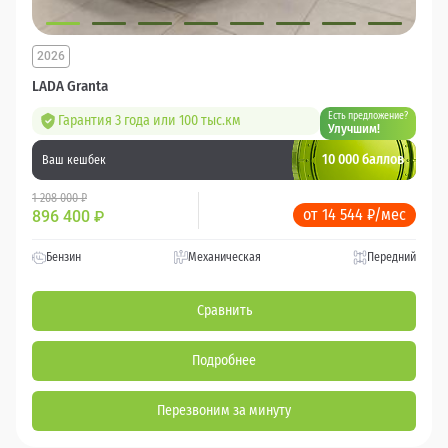
2026
LADA Granta
Есть предложение?
Гарантия 3 года или 100 тыс.км
Улучшим!
10 000 баллов
Ваш кешбек
1 208 000 ₽
от 14 544 ₽/мес
896 400
₽
Бензин
Механическая
Передний
Сравнить
Подробнее
Перезвоним за минуту