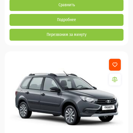
Сравнить
Подробнее
Перезвоним за минуту