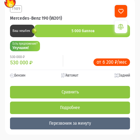
1989
Mercedes-Benz 190 (W201)
5 000 баллов
Ваш кешбек
Есть предложение?
Улучшим!
530 000 ₽
от 6 200 ₽/мес
530 000
₽
Бензин
Автомат
Задний
Сравнить
Подробнее
Перезвоним за минуту