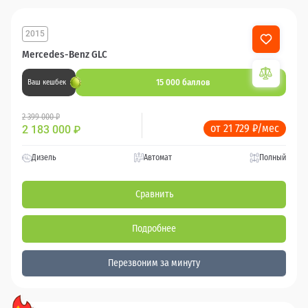
2015
Mercedes-Benz GLC
15 000 баллов
Ваш кешбек
2 399 000 ₽
от 21 729 ₽/мес
2 183 000
₽
Дизель
Автомат
Полный
Сравнить
Подробнее
Перезвоним за минуту