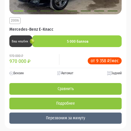
2006
Mercedes-Benz E-Класс
5 000 баллов
Ваш кешбек
970 000 ₽
от 9 358 ₽/мес
970 000
₽
Бензин
Автомат
Задний
Сравнить
Подробнее
Перезвоним за минуту