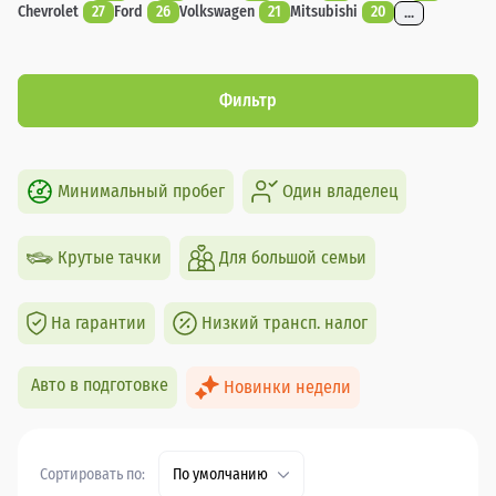
Chevrolet
27
Ford
26
Volkswagen
21
Mitsubishi
20
...
Фильтр
Минимальный пробег
Один владелец
Крутые тачки
Для большой семьи
На гарантии
Низкий трансп. налог
Авто в подготовке
Новинки недели
Сортировать по:
По умолчанию