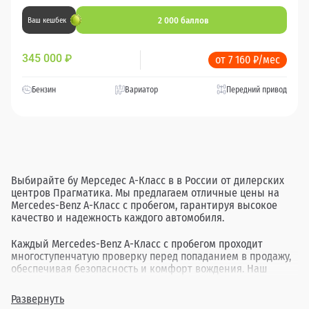
2 000 баллов
Ваш кешбек
345 000
₽
от 7 160 ₽/мес
Бензин
Вариатор
Передний привод
Выбирайте бу Мерседес А-Класс в в России от дилерских
центров Прагматика. Мы предлагаем отличные цены на
Mercedes-Benz A-Класс с пробегом, гарантируя высокое
качество и надежность каждого автомобиля.
Каждый Mercedes-Benz A-Класс с пробегом проходит
многоступенчатую проверку перед попаданием в продажу,
обеспечивая безопасность и комфорт вождения. Наш
ассортимент включает в себя различные комплектации и
года выпуска, позволяя найти идеальный вариант для
Развернуть
каждого клиента.