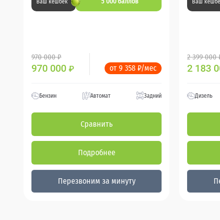
5 000 баллов
Ваш кешбек
Ваш кешб
970 000 ₽
2 399 000 
970 000
2 183 
от 9 358 ₽/мес
₽
Бензин
Автомат
Задний
Дизель
Сравнить
Подробнее
Перезвоним за минуту
П