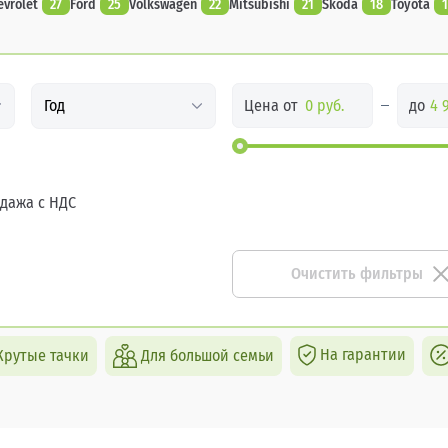
evrolet
27
Ford
25
Volkswagen
22
Mitsubishi
21
Skoda
18
Toyota
1
Цена от
до
Год
дажа с НДС
Очистить фильтры
На гарантии
Крутые тачки
Для большой семьи