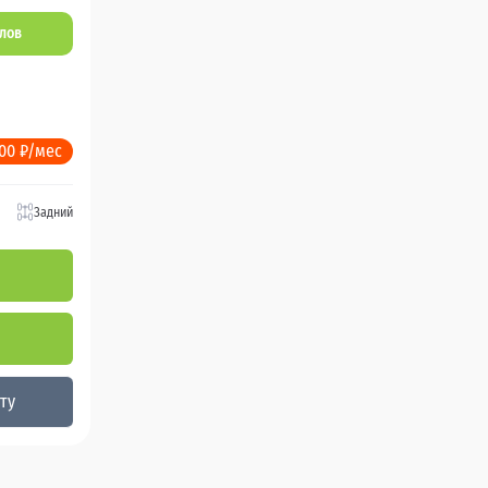
ллов
200 ₽/мес
Задний
ту