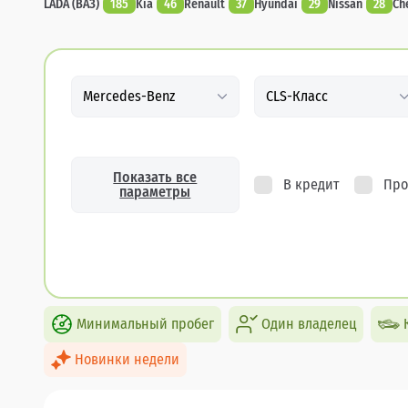
LADA (ВАЗ)
185
Kia
46
Renault
37
Hyundai
29
Nissan
28
Ch
Mercedes-Benz
CLS-Класс
Показать все
В кредит
Про
параметры
Минимальный пробег
Один владелец
Новинки недели