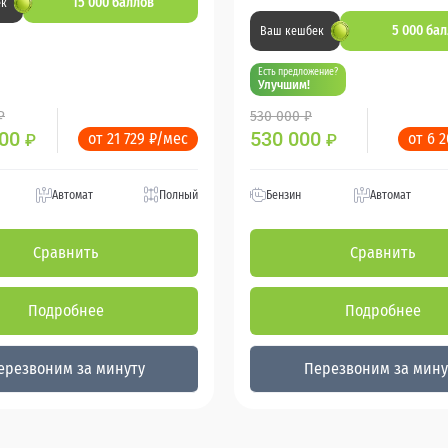
15 000 баллов
ек
5 000 ба
Ваш кешбек
Есть предложение?
Улучшим!
₽
530 000 ₽
000
530 000
от 21 729 ₽/мес
от 6 
₽
₽
Автомат
Полный
Бензин
Автомат
Сравнить
Сравнить
Подробнее
Подробнее
ерезвоним за минуту
Перезвоним за мину