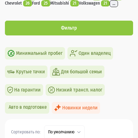
Chevrolet
26
Ford
25
Mitsubishi
21
Volkswagen
21
...
Фильтр
Минимальный пробег
Один владелец
Крутые тачки
Для большой семьи
На гарантии
Низкий трансп. налог
Авто в подготовке
Новинки недели
Сортировать по:
По умолчанию