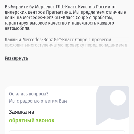
Выбирайте бу Мерседес ГЛЦ-Класс Купе в в России от
дилерских центров Прагматика. Мы предлагаем отличные
цены на Mercedes-Benz GLC-Класс Coupe с пробегом,
гарантируя высокое качество и надежность каждого
автомобиля.
Каждый Mercedes-Benz GLC-Класс Coupe с пробегом
проходит многоступенчатую проверку перед попаданием в
продажу, обеспечивая безопасность и комфорт вождения.
Наш ассортимент включает в себя различные
Развернуть
комплектации и года выпуска, позволяя найти идеальный
вариант для каждого клиента.
Покупка бу Мерседес ГЛЦ-Класс Купе в в России через
Прагматика - это удобно, выгодно и надежно.
Остались вопросы?
Мы с радостью ответим Вам
Заявка на
обратный звонок