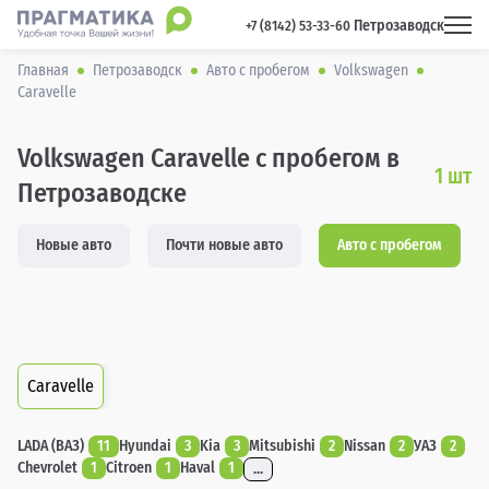
Петрозаводск
 +7 (8142) 53-33-60 
Главная
Петрозаводск
Авто с пробегом
Volkswagen
Caravelle
Volkswagen Caravelle с пробегом в
1
шт
Петрозаводске
Новые авто
Почти новые авто
Авто с пробегом
Caravelle
LADA (ВАЗ)
11
Hyundai
3
Kia
3
Mitsubishi
2
Nissan
2
УАЗ
2
Chevrolet
1
Citroen
1
Haval
1
...