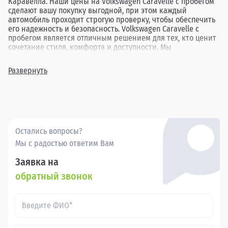
Каравелла. Наши цены на Volkswagen Caravelle с пробегом
сделают вашу покупку выгодной, при этом каждый
автомобиль проходит строгую проверку, чтобы обеспечить
его надежность и безопасность. Volkswagen Caravelle с
пробегом является отличным решением для тех, кто ценит
сочетание стиля, комфорта и доступности. Мы
предоставляем разнообразие моделей различных лет
выпуска и комплектаций, давая возможность подобрать
Развернуть
автомобиль, идеально соответствующий вашим
требованиям. Обратившись в Прагматика в Петрозаводске,
вы найдете оптимальный вариант подержанного
Volkswagen Caravelle, гарантируя себе приятные
впечатления от покупки и вождения.
Остались вопросы?
Мы с радостью ответим Вам
Заявка на
обратный звонок