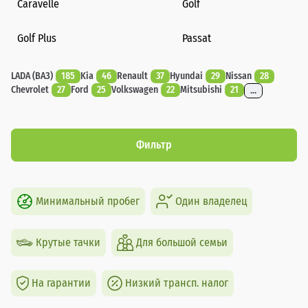
Caravelle
Golf
Golf Plus
Passat
LADA (ВАЗ)
185
Kia
46
Renault
37
Hyundai
29
Nissan
28
Chevrolet
27
Ford
25
Volkswagen
22
Mitsubishi
21
...
Фильтр
Минимальный пробег
Один владелец
Крутые тачки
Для большой семьи
На гарантии
Низкий трансп. налог