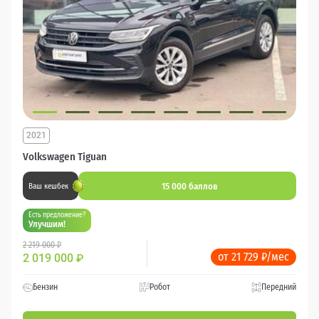
2021
Volkswagen Tiguan
15 000 баллов
Ваш кешбек
Есть предложение?
Улучшим!
2 219 000 ₽
от 21 729 ₽/мес
2 019 000
₽
Бензин
Робот
Передний