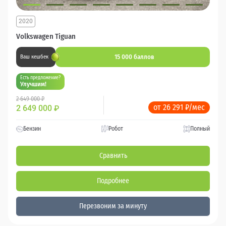
2020
Volkswagen Tiguan
15 000 баллов
Ваш кешбек
Есть предложение?
Улучшим!
2 649 000 ₽
от 26 291 ₽/мес
2 649 000
₽
Бензин
Робот
Полный
Сравнить
Подробнее
Перезвоним за минуту