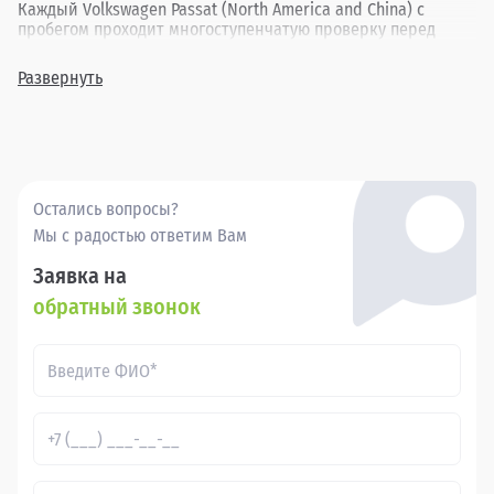
Каждый Volkswagen Passat (North America and China) с
пробегом проходит многоступенчатую проверку перед
попаданием в продажу, обеспечивая безопасность и
комфорт вождения. Наш ассортимент включает в себя
Развернуть
различные комплектации и года выпуска, позволяя найти
идеальный вариант для каждого клиента.
Покупка бу Фольксваген Пассат в в России через
Прагматика - это удобно, выгодно и надежно.
Остались вопросы?
Мы с радостью ответим Вам
Заявка на
обратный звонок