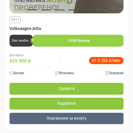
2011
Volkswagen Jetta
5 000 баллов
Ваш кешбек
879 900 ₽
от 9 358 ₽/мес
835 900
₽
Бензин
Механика
Передний
Сравнить
Подробнее
Перезвоним за минуту