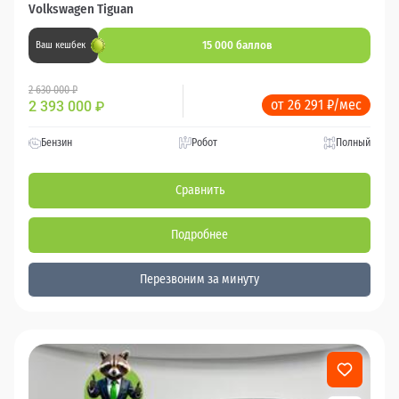
Volkswagen Tiguan
15 000 баллов
Ваш кешбек
2 630 000 ₽
от 26 291 ₽/мес
2 393 000
₽
Бензин
Робот
Полный
Сравнить
Подробнее
Перезвоним за минуту