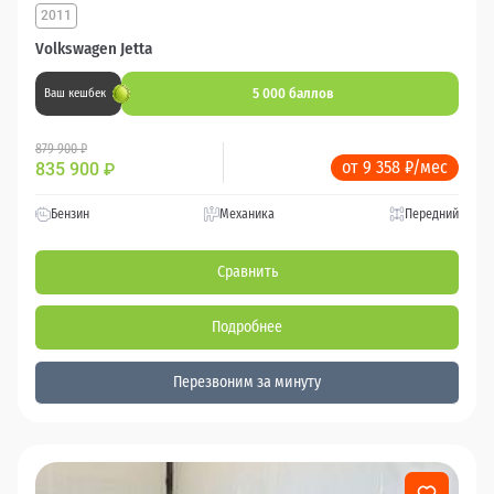
2011
Volkswagen Jetta
5 000 баллов
Ваш кешбек
879 900 ₽
от 9 358 ₽/мес
835 900
₽
Бензин
Механика
Передний
Сравнить
Подробнее
Перезвоним за минуту