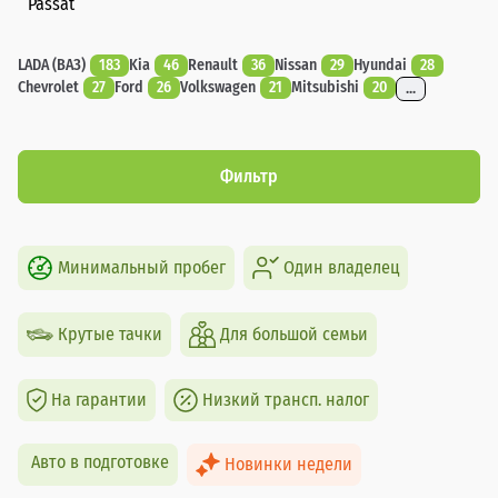
Passat
LADA (ВАЗ)
183
Kia
46
Renault
36
Nissan
29
Hyundai
28
Chevrolet
27
Ford
26
Volkswagen
21
Mitsubishi
20
...
Фильтр
Минимальный пробег
Один владелец
Крутые тачки
Для большой семьи
На гарантии
Низкий трансп. налог
Авто в подготовке
Новинки недели