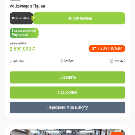
Volkswagen Tiguan
15 000 баллов
Ваш кешбек
Есть предложение?
Улучшим!
2 599 000 ₽
от 26 291 ₽/мес
2 599 000
₽
Бензин
Робот
Полный
Сравнить
Подробнее
Перезвоним за минуту