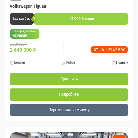
Volkswagen Tiguan
15 000 баллов
Ваш кешбек
Есть предложение?
Улучшим!
2 649 000 ₽
от 26 291 ₽/мес
2 649 000
₽
Бензин
Робот
Полный
Сравнить
Подробнее
Перезвоним за минуту