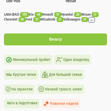
Golf Plus
Passat
LADA (ВАЗ)
185
Kia
48
Renault
37
Hyundai
28
Nissan
27
Chevrolet
26
Ford
25
Mitsubishi
21
Volkswagen
21
...
Фильтр
Минимальный пробег
Один владелец
Крутые тачки
Для большой семьи
На гарантии
Низкий трансп. налог
Авто в подготовке
Новинки недели