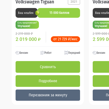
Volkswagen Tiguan
Volkswa
2021
15 000 баллов
Ваш кешбек
Ваш кешб
Есть предложение?
Есть предлож
Улучшим!
Улучшим!
2 219 000 ₽
2 599 000 
2 019 000
2 599 
от 21 729 ₽/мес
₽
Бензин
Робот
Передний
Бензин
Сравнить
Подробнее
Перезвоним за минуту
П