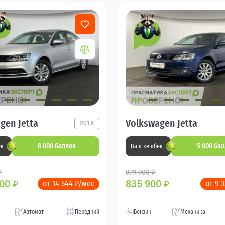
gen Jetta
Volkswagen Jetta
2018
8 000 баллов
5 000 ба
ек
Ваш кешбек
₽
879 900 ₽
900
835 900
от 14 544 ₽/мес
от 9 
₽
₽
Автомат
Передний
Бензин
Механика