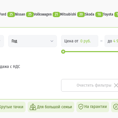
Ford
25
Nissan
25
Volkswagen
21
Mitsubishi
20
Skoda
16
Toyota
1
Цена от
до
Год
дажа с НДС
Очистить фильтры
На гарантии
Крутые тачки
Для большой семьи