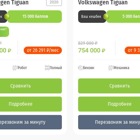
gen Tiguan
Volkswagen Tiguan
2020
15 000 баллов
5 000 ба
ек
Ваш кешбек
ение?
₽
829 000 ₽
000
754 000
от 26 291 ₽/мес
от 9 
₽
₽
Робот
Полный
Бензин
Механика
Сравнить
Сравнить
Подробнее
Подробнее
ерезвоним за минуту
Перезвоним за мину