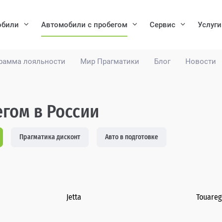
обили
Автомобили с пробегом
Сервис
Услуги
рамма лояльности
Мир Прагматики
Блог
Новости
егом в России
Прагматика дисконт
Авто в подготовке
Jetta
Touare