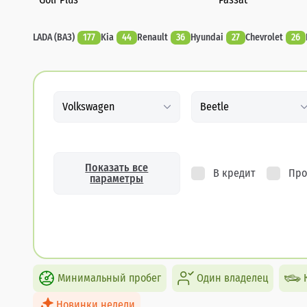
LADA (ВАЗ)
177
Kia
44
Renault
36
Hyundai
27
Chevrolet
26
Volkswagen
Beetle
Показать все
В кредит
Про
параметры
Минимальный пробег
Один владелец
Новинки недели