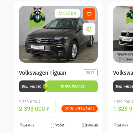
72 055 км
Volkswagen Tiguan
Volkswa
2017
15 000 баллов
Ваш кешбек
Ваш кешб
2 630 000 ₽
1 399 900 
2 393 000
1 329 
от 26 291 ₽/мес
₽
Бензин
Робот
Полный
Бензин