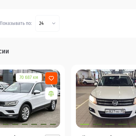
Показывать по:
24
сии
70 687 км