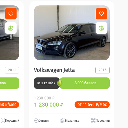
Volkswagen Jetta
2011
2015
ллов
8 000 баллов
Ваш кешбек
1 230 000 ₽
1 230 000
358 ₽/мес
от 14 544 ₽/мес
₽
Передний
Бензин
Механика
Передний