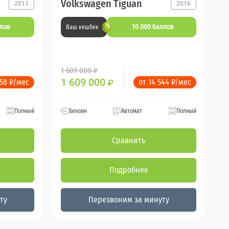
Volkswagen Tiguan
2011
2016
ллов
10 000 баллов
Ваш кешбек
1 609 000 ₽
1 609 000
358 ₽/мес
от 14 544 ₽/мес
₽
Полный
Бензин
Автомат
Полный
Сравнить
Подробнее
ту
Перезвоним за минуту