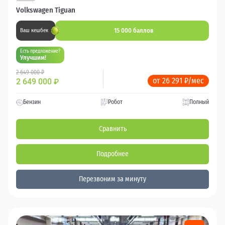
Volkswagen Tiguan
15 000 баллов
Ваш кешбек
Есть предложение?
Улучшим!
2 649 000 ₽
от 26 291 ₽/мес
2 649 000
₽
Бензин
Робот
Полный
Сравнить
Подробнее
Перезвоним за минуту