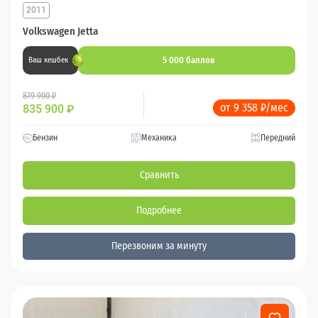
2011
Volkswagen Jetta
5 000 баллов
Ваш кешбек
879 900 ₽
от 9 358 ₽/мес
835 900
₽
Бензин
Механика
Передний
Сравнить
Подробнее
Перезвоним за минуту