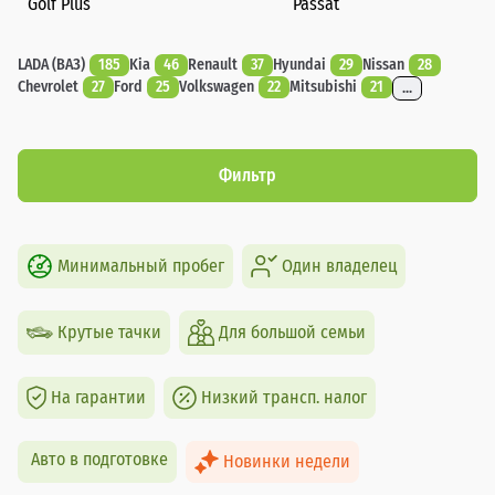
Golf Plus
Passat
LADA (ВАЗ)
185
Kia
46
Renault
37
Hyundai
29
Nissan
28
Chevrolet
27
Ford
25
Volkswagen
22
Mitsubishi
21
...
Фильтр
Минимальный пробег
Один владелец
Крутые тачки
Для большой семьи
На гарантии
Низкий трансп. налог
Авто в подготовке
Новинки недели