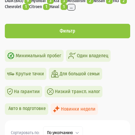
LADA (ВАЗ)
9
Hyundai
3
Kia
3
Mitsubishi
2
Nissan
2
УАЗ
2
Chevrolet
1
Citroen
1
Haval
1
...
Фильтр
Минимальный пробег
Один владелец
Крутые тачки
Для большой семьи
На гарантии
Низкий трансп. налог
Авто в подготовке
Новинки недели
Сортировать по:
По умолчанию