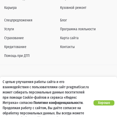
Карьера
Кузовной ремонт
Спецпредложения
Блог
Услуги
Программа лояльности
Страхование
Карта сайта
Кредитование
Контакты
Помощь при ДТП
Информация о технических характеристиках, составе комплектаций, цветовой
С целью улучшения работы сайта и его
гамме и стоимости автомобилей, а также действующих акциях, сроках и условиях
взаимодействия с пользователями сайт pragmaticar.ru
их проведения, указанных на сайте www.pragmaticar.ru, носит информационный
характер и ни при каких условиях не является публичной офертой,
может собирать персональные данные посетителей
определяемой положениями пунктом 2 статьи 437 Гражданского кодекса
при помощи Cookie-файлов и сервиса «Яндекс
Российской Федерации. Для получения подробной информации обращайтесь к
специалистам нашей компании.
Метрика» согласно
Политике конфиденциальности
.
Хорошо
Продолжая работу с сайтом, Вы даёте согласие на
© ПРАГМАТИКА, 2026
обработку персональных данных. Вы всегда можете