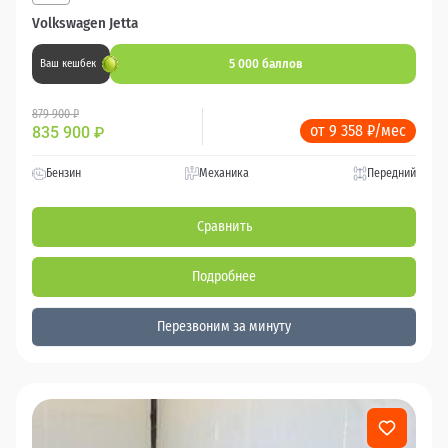
Volkswagen Jetta
5 000 баллов
Ваш кешбек
879 900 ₽
от 9 358 ₽/мес
835 900
₽
Бензин
Механика
Передний
Сравнить
Подробнее
Перезвоним за минуту