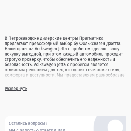
В Петрозаводске дилерские центры Прагматика
предлагают превосходный выбор бу Фольксваген Джетта.
Наши цены на Volkswagen Jetta с пробегом сделают вашу
покупку выгодной, при этом каждый автомобиль проходит
строгую проверку, чтобы обеспечить его надежность и
безопасность. Volkswagen Jetta с пробегом является
отличным решением для тех, кто ценит сочетание стиля,
комфорта и доступности. Мы предоставляем разнообразие
моделей различных лет выпуска и комплектаций, давая
возможность подобрать автомобиль, идеально
Развернуть
соответствующий вашим требованиям. Обратившись в
Прагматика в Петрозаводске, вы найдете оптимальный
вариант подержанного Volkswagen Jetta, гарантируя себе
приятные впечатления от покупки и вождения.
Остались вопросы?
Мы с радостью ответим Вам