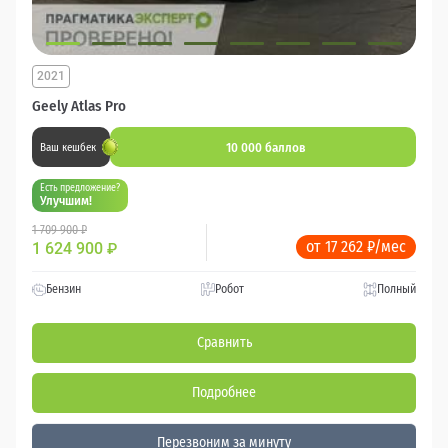
2021
Geely Atlas Pro
10 000 баллов
Ваш кешбек
Есть предложение?
Улучшим!
1 709 900 ₽
от 17 262 ₽/мес
1 624 900
₽
Бензин
Робот
Полный
Сравнить
Подробнее
Перезвоним за минуту