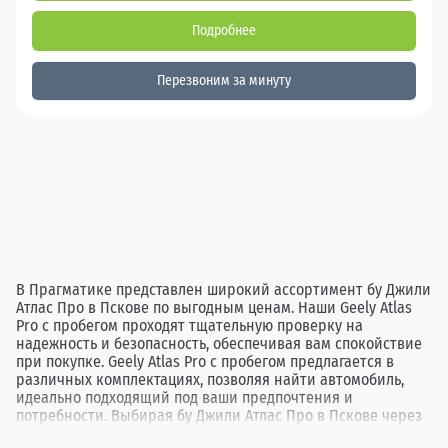
Подробнее
Перезвоним за минуту
В Прагматике представлен широкий ассортимент бу Джили
Атлас Про в Пскове по выгодным ценам. Наши Geely Atlas
Pro с пробегом проходят тщательную проверку на
надежность и безопасность, обеспечивая вам спокойствие
при покупке. Geely Atlas Pro с пробегом предлагается в
различных комплектациях, позволяя найти автомобиль,
идеально подходящий под ваши предпочтения и
потребности. Выбирая бу Джили Атлас Про в Пскове через
дилерские центры Прагматика, вы получаете не только