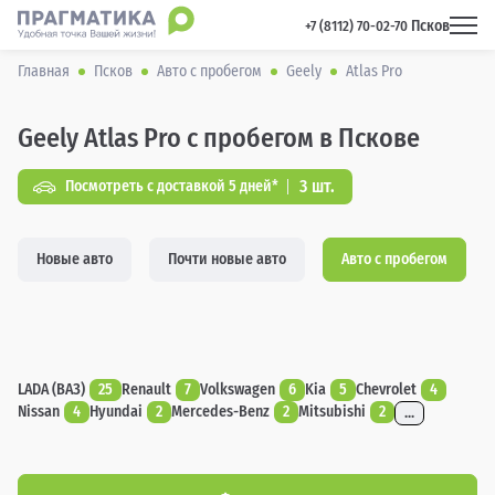
Псков
 +7 (8112) 70-02-70 
Главная
Псков
Авто с пробегом
Geely
Atlas Pro
Geely Atlas Pro с пробегом в Пскове
3 шт.
Посмотреть с доставкой 5 дней*
Новые авто
Почти новые авто
Авто с пробегом
LADA (ВАЗ)
25
Renault
7
Volkswagen
6
Kia
5
Chevrolet
4
Nissan
4
Hyundai
2
Mercedes-Benz
2
Mitsubishi
2
...