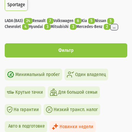
Sportage
LADA (ВАЗ)
24
Renault
7
Volkswagen
6
Kia
5
Nissan
5
Chevrolet
4
Hyundai
3
Mitsubishi
3
Mercedes-Benz
2
...
Фильтр
Минимальный пробег
Один владелец
Крутые тачки
Для большой семьи
На гарантии
Низкий трансп. налог
Авто в подготовке
Новинки недели