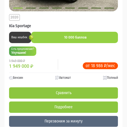
2020
Kia Sportage
10 000 баллов
Ваш кешбек
Есть предложение?
Улучшим!
1 949 000 ₽
от 18 986 ₽/мес
1 949 000
₽
Бензин
Автомат
Полный
Сравнить
Подробнее
Перезвоним за минуту