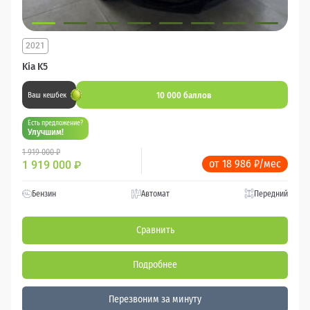
2021
Kia K5
10 000 баллов
Ваш кешбек
Есть предложение?
Улучшим!
1 919 000 ₽
от 18 986 ₽/мес
1 919 000
₽
Бензин
Автомат
Передний
Сравнить
Подробнее
Перезвоним за минуту