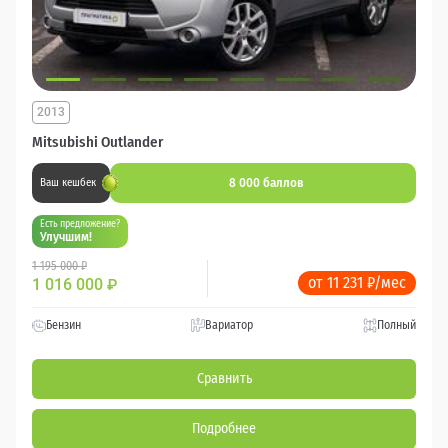
2013
Mitsubishi Outlander
8 000 баллов
Ваш кешбек
Есть предложение?
Улучшим!
1 195 000 ₽
от 11 231 ₽/мес
1 016 000
₽
Бензин
Вариатор
Полный
Сравнить
Подробнее