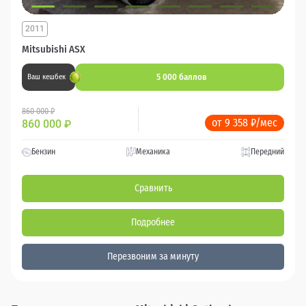
2011
Mitsubishi ASX
5 000 баллов
Ваш кешбек
860 000 ₽
от 9 358 ₽/мес
860 000
₽
Бензин
Механика
Передний
Сравнить
Подробнее
Перезвоним за минуту