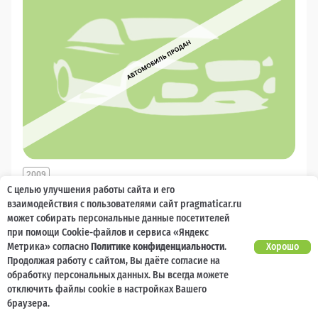
2009
С целью улучшения работы сайта и его
Mitsubishi Outlander
взаимодействия с пользователями сайт pragmaticar.ru
может собирать персональные данные посетителей
5 000 баллов
Ваш кешбек
при помощи Cookie-файлов и сервиса «Яндекс
Метрика» согласно
Политике конфиденциальности
.
Хорошо
Продолжая работу с сайтом, Вы даёте согласие на
570 000
₽
от 11 829 ₽/мес
обработку персональных данных. Вы всегда можете
отключить файлы cookie в настройках Вашего
Бензин
Механическая
Передний привод
браузера.