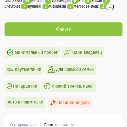
LADA (ВАЗ)
24
Renault
7
Volkswagen
6
Kia
5
Nissan
5
Chevrolet
4
Hyundai
3
Mitsubishi
3
Mercedes-Benz
2
...
Фильтр
Минимальный пробег
Один владелец
Крутые тачки
Для большой семьи
На гарантии
Низкий трансп. налог
Авто в подготовке
Новинки недели
Сортировать по:
По умолчанию