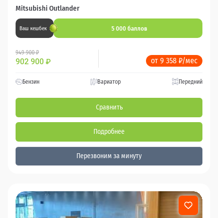
Mitsubishi Outlander
5 000 баллов
Ваш кешбек
949 900 ₽
от 9 358 ₽/мес
902 900
₽
Бензин
Вариатор
Передний
Сравнить
Подробнее
Перезвоним за минуту