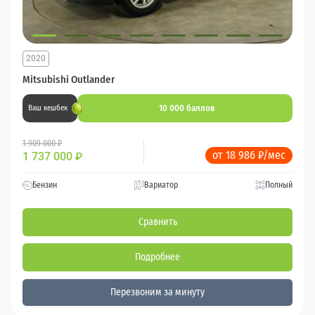
2020
Mitsubishi Outlander
10 000 баллов
Ваш кешбек
1 909 000 ₽
от 18 986 ₽/мес
1 737 000
₽
Бензин
Вариатор
Полный
Сравнить
Подробнее
Перезвоним за минуту