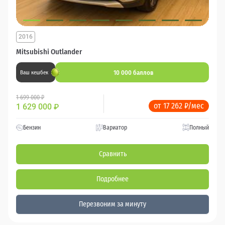
2016
Mitsubishi Outlander
10 000 баллов
Ваш кешбек
1 699 000 ₽
от 17 262 ₽/мес
1 629 000
₽
Бензин
Вариатор
Полный
Сравнить
Подробнее
Перезвоним за минуту