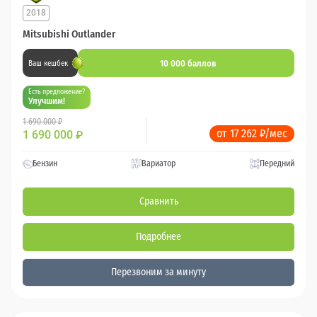
2018
Mitsubishi Outlander
10 000 баллов
Ваш кешбек
Есть предложение?
Улучшим!
1 690 000 ₽
от 17 262 ₽/мес
1 690 000
₽
Бензин
Вариатор
Передний
Сравнить
Подробнее
Перезвоним за минуту