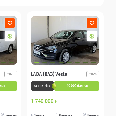
LADA (ВАЗ) Vesta
2023
2026
ллов
10 000 баллов
Ваш кешбек
1 740 000
₽
Передний
Бензин
Механика
Передний