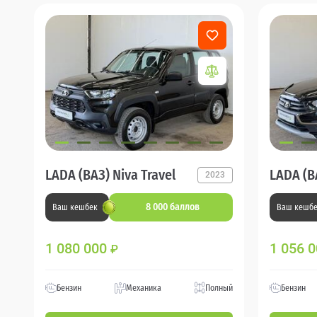
LADA (ВАЗ) Niva Travel
LADA (В
2023
8 000 баллов
Ваш кешбек
Ваш кешб
1 080 000
1 056 
₽
Бензин
Механика
Полный
Бензин