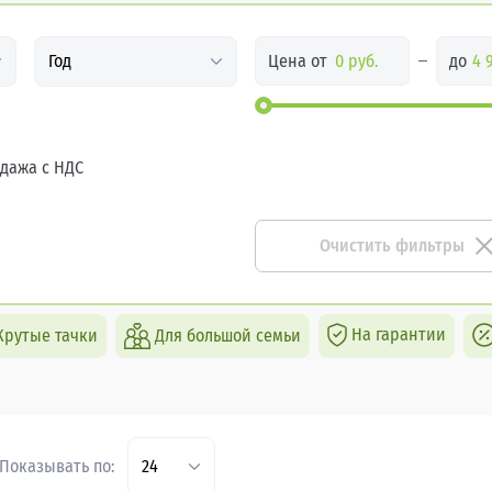
Цена от
до
Год
дажа с НДС
Очистить фильтры
На гарантии
Крутые тачки
Для большой семьи
Показывать по:
24