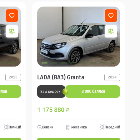
LADA (ВАЗ) Granta
2023
2024
ллов
8 000 баллов
Ваш кешбек
1 175 880
₽
Полный
Бензин
Механика
Передний