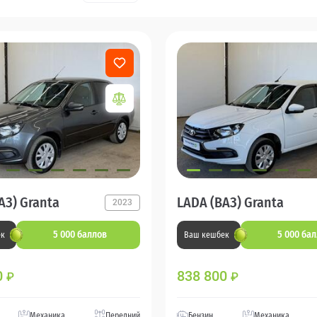
АЗ) Granta
LADA (ВАЗ) Granta
2023
5 000 баллов
5 000 ба
ек
Ваш кешбек
0
838 800
₽
₽
Механика
Передний
Бензин
Механика