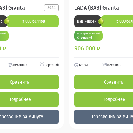
АЗ) Granta
LADA (ВАЗ) Granta
2024
5 000 баллов
5 000 ба
ек
Ваш кешбек
ение?
Есть предложение?
Улучшим!
0
906 000
₽
₽
Механика
Передний
Бензин
Механика
Сравнить
Сравнить
Подробнее
Подробнее
ерезвоним за минуту
Перезвоним за мину