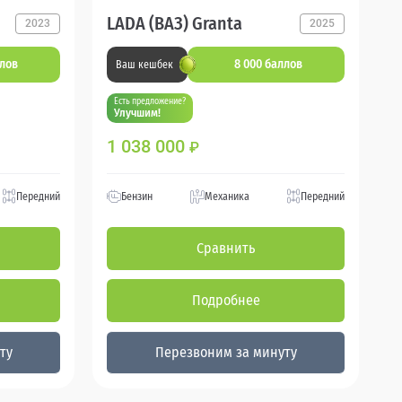
LADA (ВАЗ) Granta
2023
2025
ллов
8 000 баллов
Ваш кешбек
Есть предложение?
Улучшим!
1 038 000
₽
Передний
Бензин
Механика
Передний
Сравнить
Подробнее
ту
Перезвоним за минуту