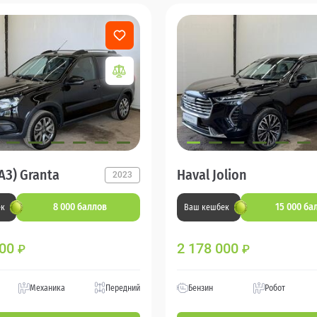
АЗ) Granta
Haval Jolion
2023
8 000 баллов
15 000 ба
ек
Ваш кешбек
000
2 178 000
₽
₽
Механика
Передний
Бензин
Робот