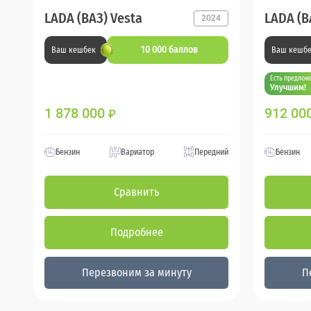
LADA (ВАЗ) Vesta
LADA (В
2024
10 000 баллов
Ваш кешбек
Ваш кешб
Есть предлож
Улучшим!
1 878 000
912 00
₽
Бензин
Вариатор
Передний
Бензин
Сравнить
Подробнее
Перезвоним за минуту
П