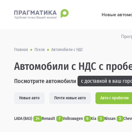
Новые автом
Прог
Главная
Псков
Автомобили с НДС
Автомобили с НДС с проб
Посмотрите автомобили
с доставкой в ваш горо
Новые авто
Почти новые авто
Авто с пробегом
LADA (ВАЗ)
24
Renault
7
Volkswagen
6
Kia
5
Nissan
5
Chev