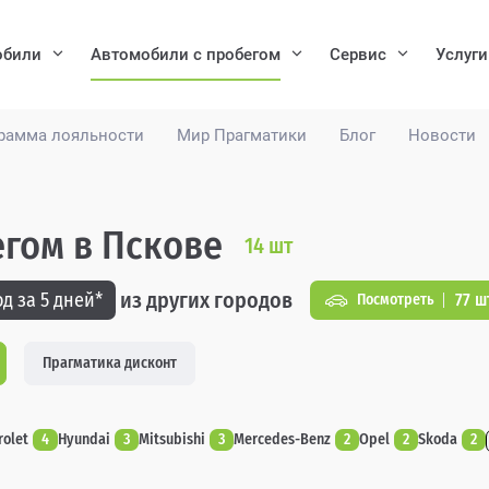
обили
Автомобили с пробегом
Сервис
Услуги
рамма лояльности
Мир Прагматики
Блог
Новости
егом в Пскове
14
шт
из других городов
д за 5 дней*
77 ш
Посмотреть
Прагматика дисконт
rolet
4
Hyundai
3
Mitsubishi
3
Mercedes-Benz
2
Opel
2
Skoda
2