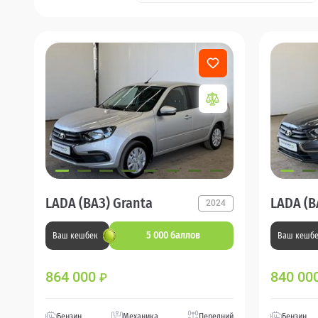
LADA (ВАЗ) Granta
LADA (В
2024
5 000 баллов
Ваш кешбек
Ваш кешб
864 000
840 00
₽
Бензин
Механика
Передний
Бензин