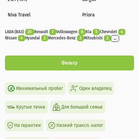
Niva Travel
Priora
LADA (ВАЗ)
25
Renault
7
Volkswagen
6
Kia
5
Chevrolet
4
Nissan
4
Hyundai
2
Mercedes-Benz
2
Mitsubishi
2
...
Фильтр
Минимальный пробег
Один владелец
Крутые тачки
Для большой семьи
На гарантии
Низкий трансп. налог