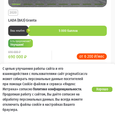
2020
LADA (ВАЗ) Granta
5 000 баллов
Ваш кешбек
Есть предложение?
Улучшим!
690 000 ₽
от 6 200 ₽/мес
690 000
₽
Бензин
Механика
Передний
С целью улучшения работы сайта и его
взаимодействия с пользователями сайт pragmaticar.ru
может собирать персональные данные посетителей
Сравнить
при помощи Cookie-файлов и сервиса «Яндекс
Метрика» согласно
Политике конфиденциальности
.
Хорошо
Подробнее
Продолжая работу с сайтом, Вы даёте согласие на
обработку персональных данных. Вы всегда можете
отключить файлы cookie в настройках Вашего
Перезвоним за минуту
браузера.