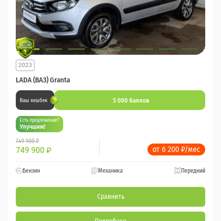
2023
LADA (ВАЗ) Granta
5 000 баллов
Ваш кешбек
Есть предложение?
Улучшим!
749 900 ₽
от 6 200 ₽/мес
749 900
₽
Бензин
Механика
Передний
Сравнить