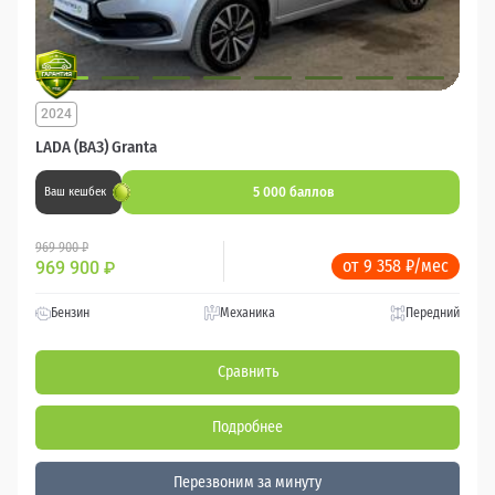
2024
LADA (ВАЗ) Granta
5 000 баллов
Ваш кешбек
969 900 ₽
от 9 358 ₽/мес
969 900
₽
Бензин
Механика
Передний
Сравнить
Подробнее
Перезвоним за минуту