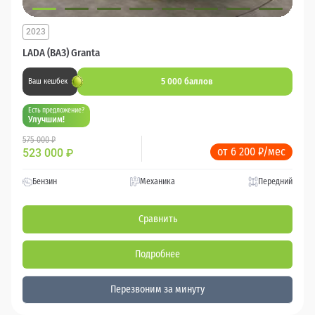
2023
LADA (ВАЗ) Granta
5 000 баллов
Ваш кешбек
Есть предложение?
Улучшим!
575 000 ₽
от 6 200 ₽/мес
523 000
₽
Бензин
Механика
Передний
Сравнить
Подробнее
Перезвоним за минуту