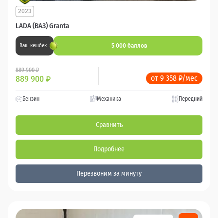
2023
LADA (ВАЗ) Granta
5 000 баллов
Ваш кешбек
889 900 ₽
от 9 358 ₽/мес
889 900
₽
Бензин
Механика
Передний
Сравнить
Подробнее
Перезвоним за минуту