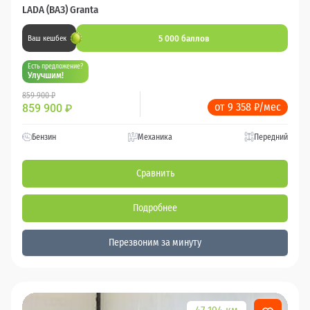
LADA (ВАЗ) Granta
5 000 баллов
Ваш кешбек
Есть предложение?
Улучшим!
859 900 ₽
от 9 358 ₽/мес
859 900
₽
Бензин
Механика
Передний
Сравнить
Подробнее
Перезвоним за минуту