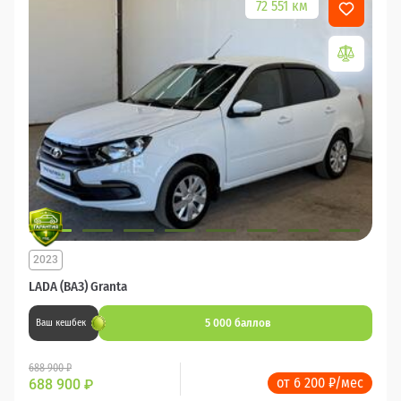
72 551 км
2023
LADA (ВАЗ) Granta
5 000 баллов
Ваш кешбек
688 900 ₽
от 6 200 ₽/мес
688 900
₽