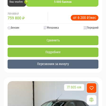
5 000 баллов
Ваш кешбек
759 800 ₽
от 6 200 ₽/мес
759 800
₽
Бензин
Механика
Передний
Сравнить
Подробнее
Перезвоним за минуту
77 805 км