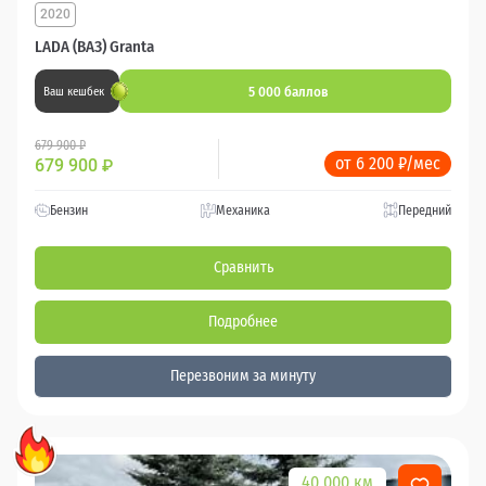
2020
LADA (ВАЗ) Granta
5 000 баллов
Ваш кешбек
679 900 ₽
от 6 200 ₽/мес
679 900
₽
Бензин
Механика
Передний
Сравнить
Подробнее
Перезвоним за минуту
40 000 км