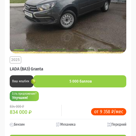
2025
LADA (ВАЗ) Granta
5 000 баллов
Ваш кешбек
Есть предложение?
Улучшим!
834 000 ₽
от 9 358 ₽/мес
834 000
₽
Бензин
Механика
Передний