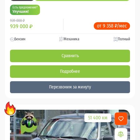
Есть предложение?
Улучшим!
939 000 ₽
от 9 358 ₽/мес
939 000
₽
Бензин
Механика
Полный
Сравнить
Подробнее
Перезвоним за минуту
51 400 км