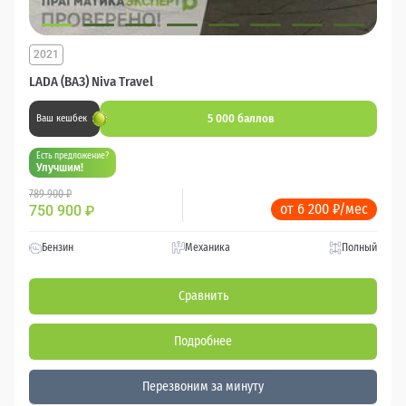
2021
LADA (ВАЗ) Niva Travel
5 000 баллов
Ваш кешбек
Есть предложение?
Улучшим!
789 900 ₽
от 6 200 ₽/мес
750 900
₽
Бензин
Механика
Полный
Сравнить
Подробнее
Перезвоним за минуту