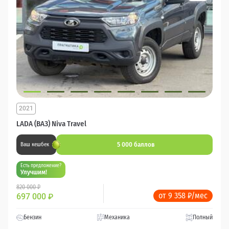
2021
LADA (ВАЗ) Niva Travel
5 000 баллов
Ваш кешбек
Есть предложение?
Улучшим!
820 000 ₽
от 9 358 ₽/мес
697 000
₽
Бензин
Механика
Полный