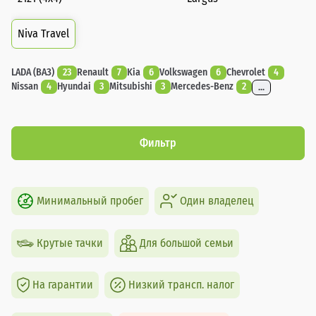
Niva Travel
LADA (ВАЗ)
23
Renault
7
Kia
6
Volkswagen
6
Chevrolet
4
Nissan
4
Hyundai
3
Mitsubishi
3
Mercedes-Benz
2
...
Фильтр
Минимальный пробег
Один владелец
Крутые тачки
Для большой семьи
На гарантии
Низкий трансп. налог