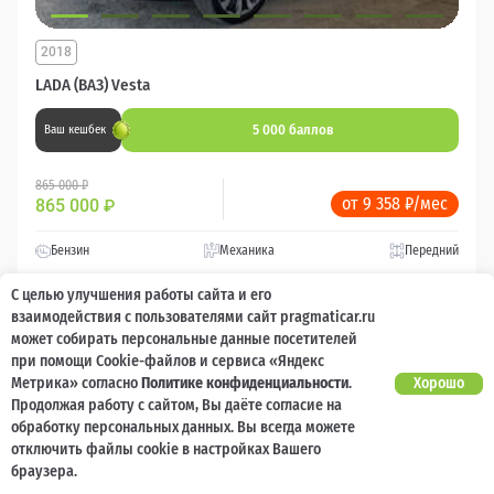
2018
LADA (ВАЗ) Vesta
5 000 баллов
Ваш кешбек
865 000 ₽
от 9 358 ₽/мес
865 000
₽
Бензин
Механика
Передний
С целью улучшения работы сайта и его
Сравнить
взаимодействия с пользователями сайт pragmaticar.ru
может собирать персональные данные посетителей
при помощи Cookie-файлов и сервиса «Яндекс
Подробнее
Метрика» согласно
Политике конфиденциальности
.
Хорошо
Продолжая работу с сайтом, Вы даёте согласие на
Перезвоним за минуту
обработку персональных данных. Вы всегда можете
отключить файлы cookie в настройках Вашего
браузера.