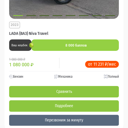
2023
LADA (ВАЗ) Niva Travel
8 000 баллов
Ваш кешбек
1 080 000 ₽
от 11 231 ₽/мес
1 080 000
₽
Бензин
Механика
Полный
Сравнить
Подробнее
Перезвоним за минуту