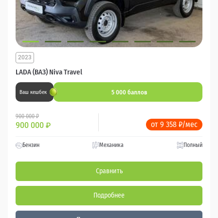
2023
LADA (ВАЗ) Niva Travel
5 000 баллов
Ваш кешбек
900 000 ₽
от 9 358 ₽/мес
900 000
₽
Бензин
Механика
Полный
Сравнить
Подробнее