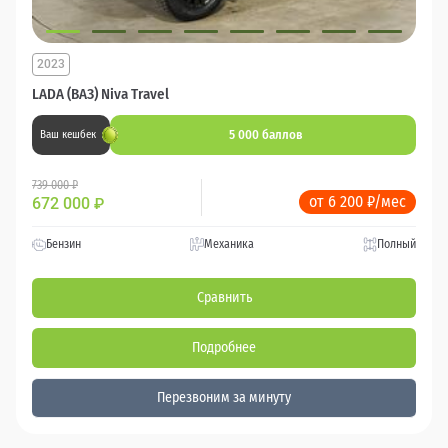
2023
LADA (ВАЗ) Niva Travel
5 000 баллов
Ваш кешбек
739 000 ₽
от 6 200 ₽/мес
672 000
₽
Бензин
Механика
Полный
Сравнить
Подробнее
Перезвоним за минуту