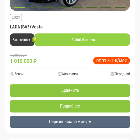
2021
LADA (ВАЗ) Vesta
8 000 баллов
Ваш кешбек
1 010 000 ₽
от 11 231 ₽/мес
1 010 000
₽
Бензин
Механика
Передний
Сравнить
Подробнее
Перезвоним за минуту