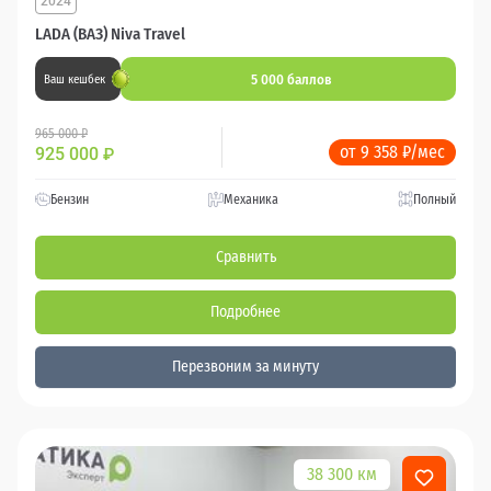
2024
LADA (ВАЗ) Niva Travel
5 000 баллов
Ваш кешбек
965 000 ₽
от 9 358 ₽/мес
925 000
₽
Бензин
Механика
Полный
Сравнить
Подробнее
Перезвоним за минуту
38 300 км