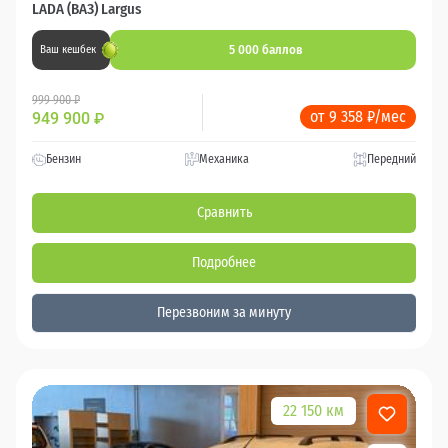
LADA (ВАЗ) Largus
5 000 баллов
Ваш кешбек
999 900 ₽
от 9 358 ₽/мес
949 900
₽
Бензин
Механика
Передний
Сравнить
Подробнее
Перезвоним за минуту
22 150 км