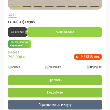
2021
LADA (ВАЗ) Largus
5 000 баллов
Ваш кешбек
Есть предложение?
Улучшим!
939 000 ₽
от 9 358 ₽/мес
798 000
₽
Бензин
Механика
Передний
Сравнить
Подробнее
Перезвоним за минуту