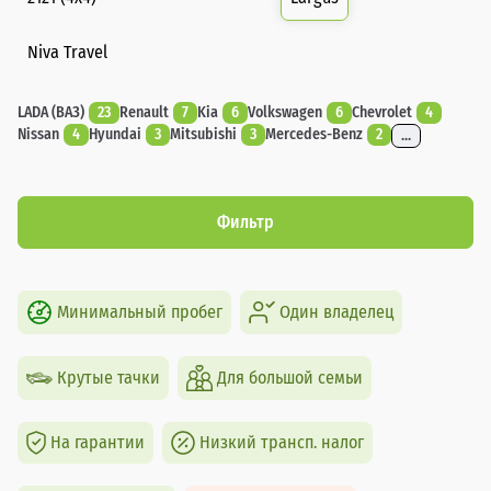
Niva Travel
LADA (ВАЗ)
23
Renault
7
Kia
6
Volkswagen
6
Chevrolet
4
Nissan
4
Hyundai
3
Mitsubishi
3
Mercedes-Benz
2
...
Фильтр
Минимальный пробег
Один владелец
Крутые тачки
Для большой семьи
На гарантии
Низкий трансп. налог