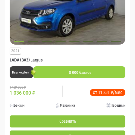
2021
LADA (ВАЗ) Largus
8 000 баллов
Ваш кешбек
1 139 000 ₽
от 11 231 ₽/мес
1 036 000
₽
Бензин
Механика
Передний
Сравнить