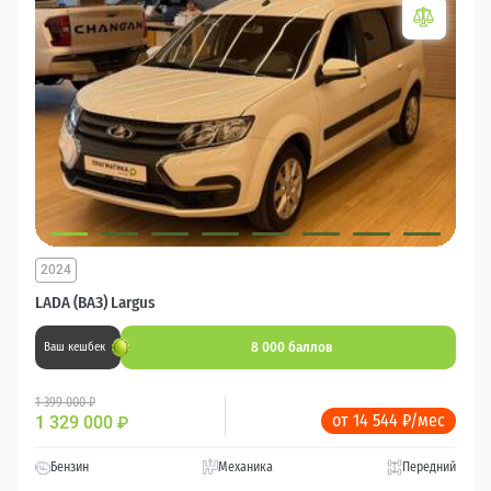
2024
LADA (ВАЗ) Largus
8 000 баллов
Ваш кешбек
1 399 000 ₽
от 14 544 ₽/мес
1 329 000
₽
Бензин
Механика
Передний