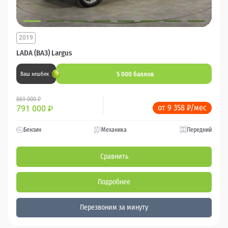
2019
LADA (ВАЗ) Largus
5 000 баллов
Ваш кешбек
869 000 ₽
от 9 358 ₽/мес
791 000
₽
Бензин
Механика
Передний
Сравнить
Подробнее
Перезвоним за минуту