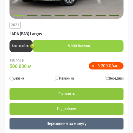
2021
LADA (ВАЗ) Largus
5 000 баллов
Ваш кешбек
595 000 ₽
от 6 200 ₽/мес
506 000
₽
Бензин
Механика
Передний
Сравнить
Подробнее
Перезвоним за минуту