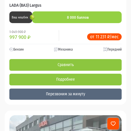
LADA (ВАЗ) Largus
8 000 баллов
Ваш кешбек
1 049 900 ₽
от 11 231 ₽/мес
997 900
₽
Бензин
Механика
Передний
Сравнить
Подробнее
Перезвоним за минуту