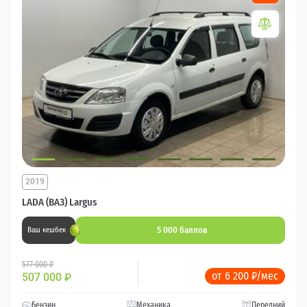
2019
LADA (ВАЗ) Largus
5 000 баллов
Ваш кешбек
577 000 ₽
от 6 200 ₽/мес
507 000
₽
Бензин
Механика
Передний