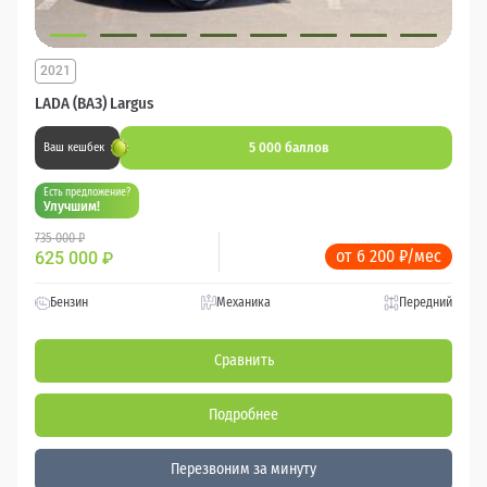
2021
LADA (ВАЗ) Largus
5 000 баллов
Ваш кешбек
Есть предложение?
Улучшим!
735 000 ₽
от 6 200 ₽/мес
625 000
₽
Бензин
Механика
Передний
Сравнить
Подробнее
Перезвоним за минуту