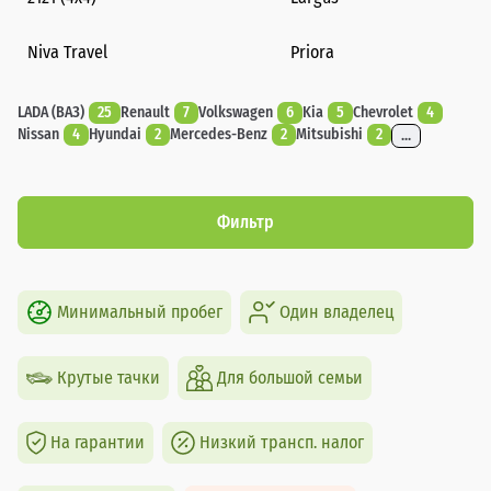
Niva Travel
Priora
LADA (ВАЗ)
25
Renault
7
Volkswagen
6
Kia
5
Chevrolet
4
Nissan
4
Hyundai
2
Mercedes-Benz
2
Mitsubishi
2
...
Фильтр
Минимальный пробег
Один владелец
Крутые тачки
Для большой семьи
На гарантии
Низкий трансп. налог