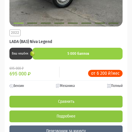
2022
LADA (ВАЗ) Niva Legend
5 000 баллов
Ваш кешбек
695 000 ₽
от 6 200 ₽/мес
695 000
₽
Бензин
Механика
Полный
Сравнить
Подробнее
Перезвоним за минуту