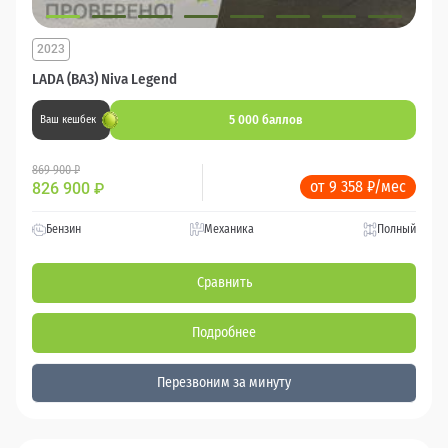
2023
LADA (ВАЗ) Niva Legend
5 000 баллов
Ваш кешбек
869 900 ₽
от 9 358 ₽/мес
826 900
₽
Бензин
Механика
Полный
Сравнить
Подробнее
Перезвоним за минуту