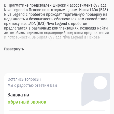
В Прагматике представлен широкий ассортимент бу Лада
Niva Legend в Пскове по выгодным ценам. Наши LADA (ВАЗ)
Niva Legend с пробегом проходят тщательную проверку на
надежность и безопасность, обеспечивая вам спокойствие
при покупке. LADA (ВАЗ) Niva Legend с пробегом
предлагается в различных комплектациях, позволяя найти
автомобиль, идеально подходящий под ваши предпочтения
и потребности. Выбирая бу Лада Niva Legend в Пскове
через дилерские центры Прагматика, вы получаете не
только доступную цену, но и гарантию качества каждого
Развернуть
автомобиля. Приглашаем вас ознакомиться с нашим
предложением и выбрать свой идеальный LADA (ВАЗ) Niva
Legend уже сегодня.
Остались вопросы?
Мы с радостью ответим Вам
Заявка на
обратный звонок