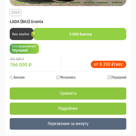
2024
LADA (ВАЗ) Granta
5 000 баллов
Ваш кешбек
Есть предложение?
Улучшим!
766 000 ₽
от 6 200 ₽/мес
766 000
₽
Бензин
Механика
Передний
Сравнить
Подробнее
Перезвоним за минуту