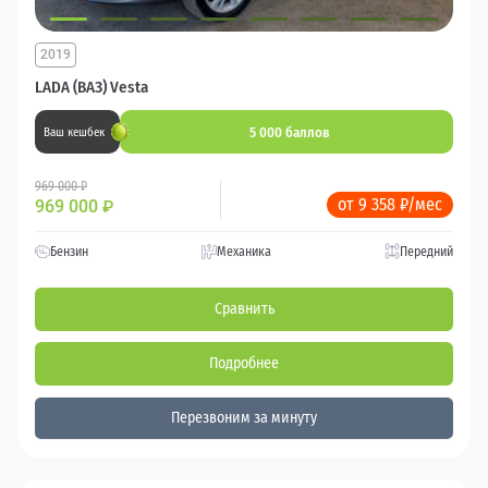
2019
LADA (ВАЗ) Vesta
5 000 баллов
Ваш кешбек
969 000 ₽
от 9 358 ₽/мес
969 000
₽
Бензин
Механика
Передний
Сравнить
Подробнее
Перезвоним за минуту