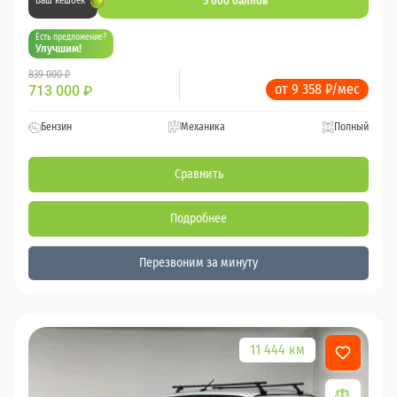
5 000 баллов
Ваш кешбек
Есть предложение?
Улучшим!
839 000 ₽
от 9 358 ₽/мес
713 000
₽
Бензин
Механика
Полный
Сравнить
Подробнее
Перезвоним за минуту
11 444 км