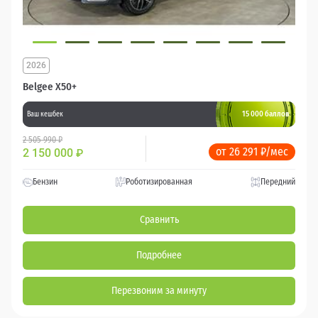
2026
Belgee X50+
15 000 баллов
Ваш кешбек
2 505 990 ₽
от 26 291 ₽/мес
2 150 000
₽
Бензин
Роботизированная
Передний
Сравнить
Подробнее
Перезвоним за минуту