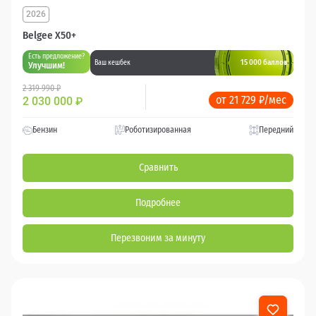
2026
Belgee X50+
Есть предложение?
15 000 баллов
Ваш кешбек
Улучшим!
2 319 990 ₽
от 21 729 ₽/мес
2 030 000
₽
Бензин
Роботизированная
Передний
Сравнить
Подробнее
Перезвоним за минуту