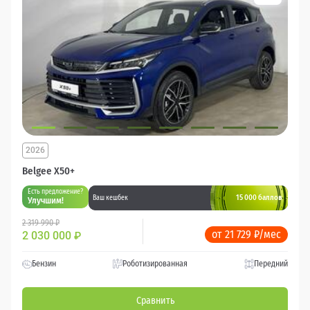
2026
Belgee X50+
Есть предложение?
15 000 баллов
Ваш кешбек
Улучшим!
2 319 990 ₽
от 21 729 ₽/мес
2 030 000
₽
Бензин
Роботизированная
Передний
Сравнить