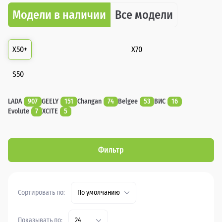
Модели в наличии
Все модели
X50+
X70
S50
LADA
907
GEELY
151
Changan
74
Belgee
53
ВИС
16
Evolute
7
XCITE
5
Фильтр
Сортировать по:
По умолчанию
Показывать по:
24