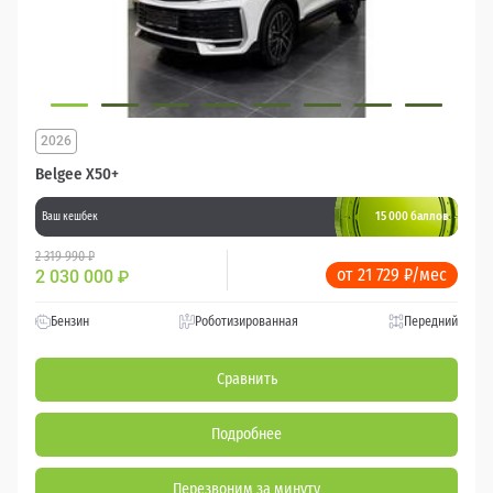
2026
Belgee X50+
15 000 баллов
Ваш кешбек
2 319 990 ₽
от 21 729 ₽/мес
2 030 000
₽
Бензин
Роботизированная
Передний
Сравнить
Подробнее
Перезвоним за минуту