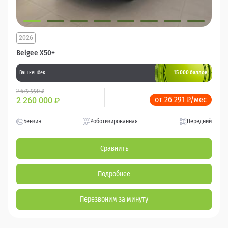
2026
Belgee X50+
15 000 баллов
Ваш кешбек
2 679 990 ₽
от 26 291 ₽/мес
2 260 000
₽
Бензин
Роботизированная
Передний
Сравнить
Подробнее
Перезвоним за минуту