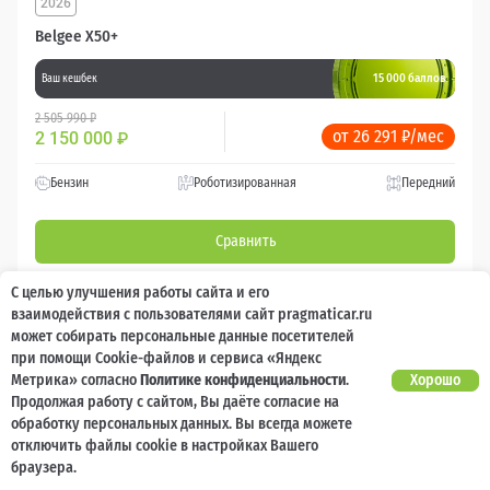
2026
Belgee X50+
15 000 баллов
Ваш кешбек
2 505 990 ₽
от 26 291 ₽/мес
2 150 000
₽
Бензин
Роботизированная
Передний
Сравнить
С целью улучшения работы сайта и его
Подробнее
взаимодействия с пользователями сайт pragmaticar.ru
может собирать персональные данные посетителей
Перезвоним за минуту
при помощи Cookie-файлов и сервиса «Яндекс
Метрика» согласно
Политике конфиденциальности
.
Хорошо
Продолжая работу с сайтом, Вы даёте согласие на
обработку персональных данных. Вы всегда можете
отключить файлы cookie в настройках Вашего
браузера.