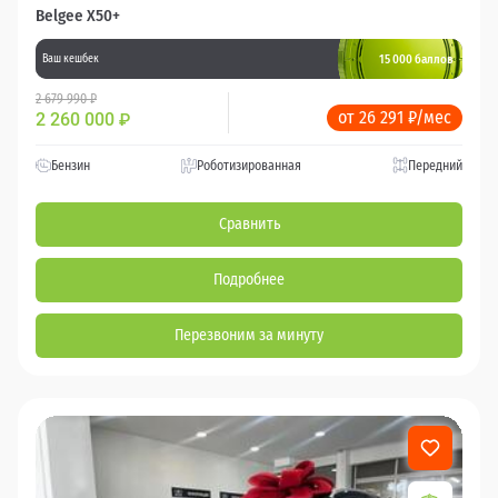
Belgee X50+
15 000 баллов
Ваш кешбек
2 679 990 ₽
от 26 291 ₽/мес
2 260 000
₽
Бензин
Роботизированная
Передний
Сравнить
Подробнее
Перезвоним за минуту