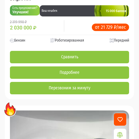
Есть предложение?
15 000 баллов
Ваш кешбек
Улучшим!
2 319 990 ₽
от 21 729 ₽/мес
2 030 000
₽
Бензин
Роботизированная
Передний
Сравнить
Подробнее
Перезвоним за минуту