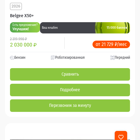
2026
Belgee X50+
Есть предложение?
15 000 баллов
Ваш кешбек
Улучшим!
2 319 990 ₽
от 21 729 ₽/мес
2 030 000
₽
Бензин
Роботизированная
Передний
Сравнить
Подробнее
Перезвоним за минуту