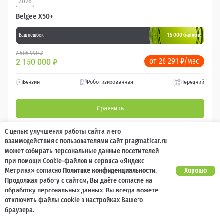
2026
Belgee X50+
15 000 баллов
Ваш кешбек
2 505 990 ₽
от 26 291 ₽/мес
2 150 000
₽
Бензин
Роботизированная
Передний
Сравнить
С целью улучшения работы сайта и его
Подробнее
взаимодействия с пользователями сайт pragmaticar.ru
может собирать персональные данные посетителей
Перезвоним за минуту
при помощи Cookie-файлов и сервиса «Яндекс
Метрика» согласно
Политике конфиденциальности
.
Хорошо
Продолжая работу с сайтом, Вы даёте согласие на
обработку персональных данных. Вы всегда можете
отключить файлы cookie в настройках Вашего
браузера.