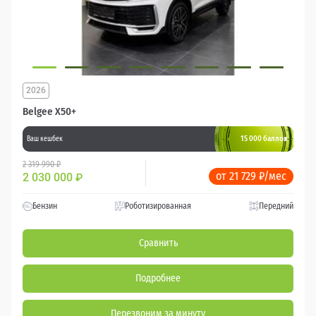
2026
Belgee X50+
15 000 баллов
Ваш кешбек
2 319 990 ₽
от 21 729 ₽/мес
2 030 000
₽
Бензин
Роботизированная
Передний
Сравнить
Подробнее
Перезвоним за минуту