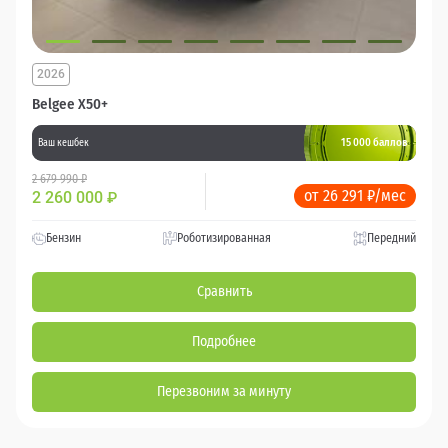
2026
Belgee X50+
15 000 баллов
Ваш кешбек
2 679 990 ₽
от 26 291 ₽/мес
2 260 000
₽
Бензин
Роботизированная
Передний
Сравнить
Подробнее
Перезвоним за минуту