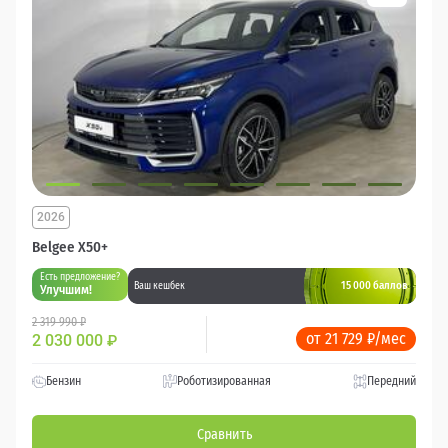
2026
Belgee X50+
Есть предложение?
15 000 баллов
Ваш кешбек
Улучшим!
2 319 990 ₽
от 21 729 ₽/мес
2 030 000
₽
Бензин
Роботизированная
Передний
Сравнить