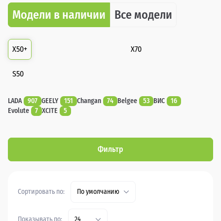
Модели в наличии
Все модели
X50+
X70
S50
LADA
907
GEELY
151
Changan
74
Belgee
53
ВИС
16
Evolute
7
XCITE
5
Фильтр
Сортировать по:
По умолчанию
Показывать по:
24