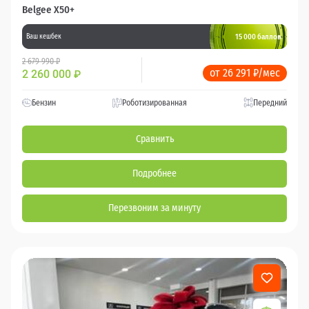
Belgee X50+
15 000 баллов
Ваш кешбек
2 679 990 ₽
от 26 291 ₽/мес
2 260 000
₽
Бензин
Роботизированная
Передний
Сравнить
Подробнее
Перезвоним за минуту