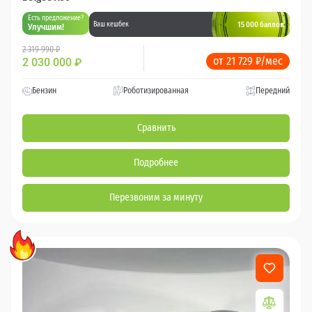
Есть предложение?
15 000 баллов
Ваш кешбек
Улучшим!
2 319 990 ₽
от 21 729 ₽/мес
2 030 000
₽
Бензин
Роботизированная
Передний
Сравнить
Подробнее
Перезвоним за минуту