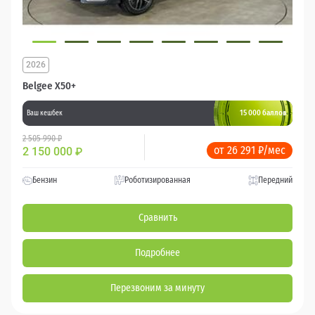
2026
Belgee X50+
15 000 баллов
Ваш кешбек
2 505 990 ₽
от 26 291 ₽/мес
2 150 000
₽
Бензин
Роботизированная
Передний
Сравнить
Подробнее
Перезвоним за минуту