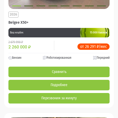
2026
Belgee X50+
15 000 баллов
Ваш кешбек
2 679 990 ₽
от 26 291 ₽/мес
2 260 000
₽
Бензин
Роботизированная
Передний
Сравнить
Подробнее
Перезвоним за минуту