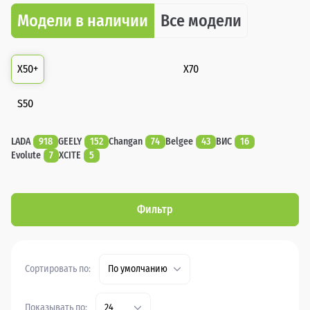
Модели в наличии
Все модели
X50+
X70
S50
LADA
918
GEELY
152
Changan
74
Belgee
43
ВИС
16
Evolute
7
XCITE
5
Фильтр
Сортировать по:
По умолчанию
Показывать по:
24