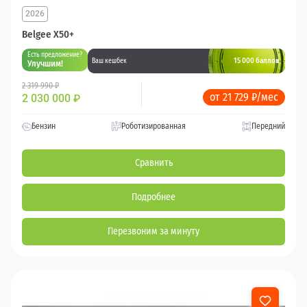
2026
Belgee X50+
Есть предложение?
15 000 баллов
Ваш кешбек
Улучшим!
2 319 990 ₽
от 21 729 ₽/мес
2 030 000
₽
Бензин
Роботизированная
Передний
Сравнить
Подробнее
Перезвоним за минуту