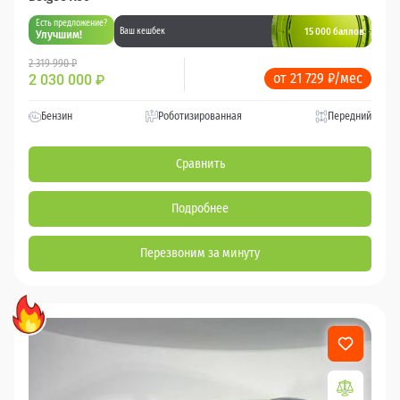
Есть предложение?
15 000 баллов
Ваш кешбек
Улучшим!
2 319 990 ₽
от 21 729 ₽/мес
2 030 000
₽
Бензин
Роботизированная
Передний
Сравнить
Подробнее
Перезвоним за минуту