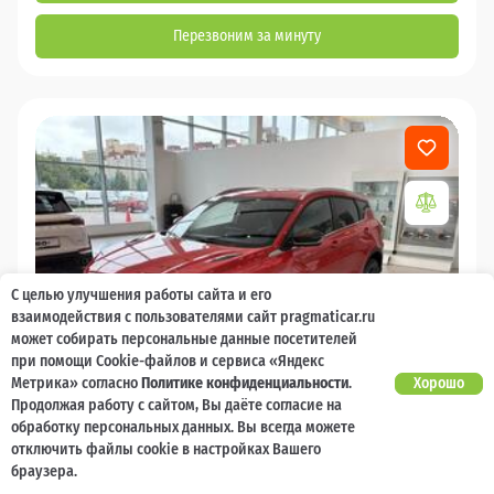
Перезвоним за минуту
С целью улучшения работы сайта и его
взаимодействия с пользователями сайт pragmaticar.ru
может собирать персональные данные посетителей
при помощи Cookie-файлов и сервиса «Яндекс
Метрика» согласно
Политике конфиденциальности
.
Хорошо
Продолжая работу с сайтом, Вы даёте согласие на
обработку персональных данных. Вы всегда можете
отключить файлы cookie в настройках Вашего
2026
браузера.
Belgee X50+