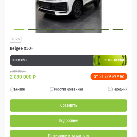
2026
Belgee X50+
15 000 баллов
Ваш кешбек
2 319 990 ₽
от 21 729 ₽/мес
2 030 000
₽
Бензин
Роботизированная
Передний
Сравнить
Подробнее
Перезвоним за минуту