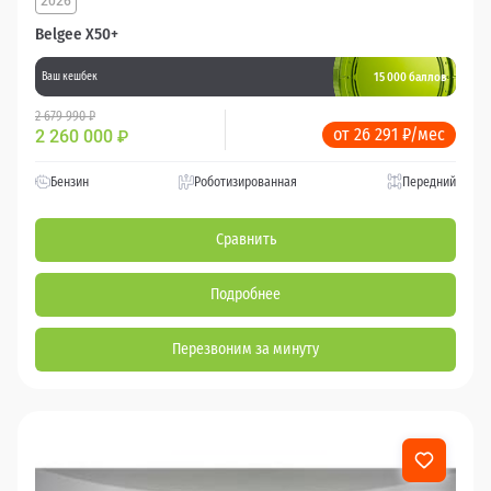
2026
Belgee X50+
15 000 баллов
Ваш кешбек
2 679 990 ₽
от 26 291 ₽/мес
2 260 000
₽
Бензин
Роботизированная
Передний
Сравнить
Подробнее
Перезвоним за минуту