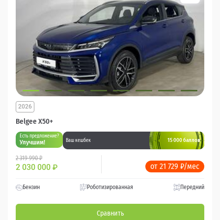
2026
Belgee X50+
Есть предложение?
15 000 баллов
Ваш кешбек
Улучшим!
2 319 990 ₽
от 21 729 ₽/мес
2 030 000
₽
Бензин
Роботизированная
Передний
Сравнить