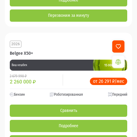
Подробнее
Перезвоним за минуту
2026
Belgee X50+
15 000 баллов
Ваш кешбек
2 679 990 ₽
от 26 291 ₽/мес
2 260 000
₽
Бензин
Роботизированная
Передний
Сравнить
Подробнее