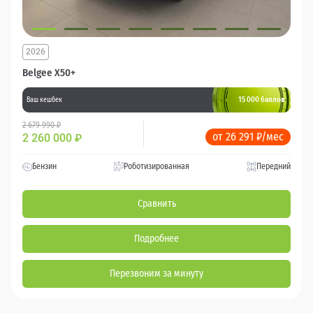
2026
Belgee X50+
15 000 баллов
Ваш кешбек
2 679 990 ₽
от 26 291 ₽/мес
2 260 000
₽
Бензин
Роботизированная
Передний
Сравнить
Подробнее
Перезвоним за минуту