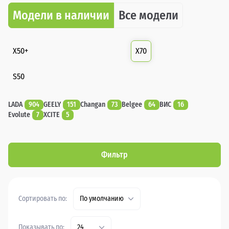
Модели в наличии
Все модели
X50+
X70
S50
LADA
904
GEELY
151
Changan
73
Belgee
64
ВИС
16
Evolute
7
XCITE
5
Фильтр
Сортировать по:
По умолчанию
Показывать по:
24