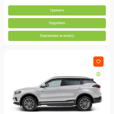
Сравнить
Подробнее
Перезвоним за минуту