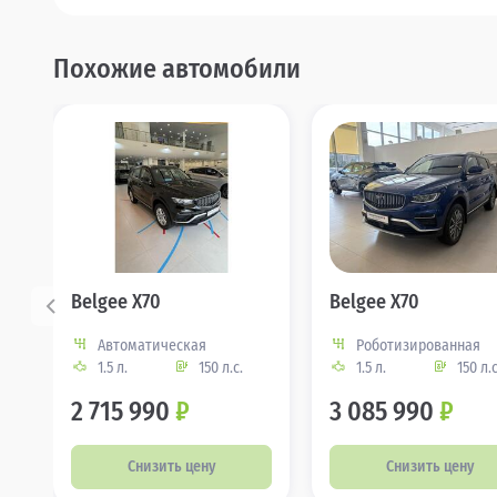
Похожие автомобили
Belgee X70
Belgee X70
Автоматическая
Роботизированная
1.5 л.
150 л.с.
1.5 л.
150 л.с
2 715 990
₽
3 085 990
₽
Снизить цену
Снизить цену