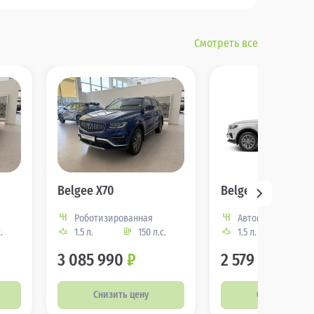
Смотреть все
Belgee X70
Belgee X70
Роботизированная
Автоматическая
.
1.5 л.
150 л.с.
1.5 л.
150
3 085 990
₽
2 579 990
₽
Снизить цену
Снизить цену