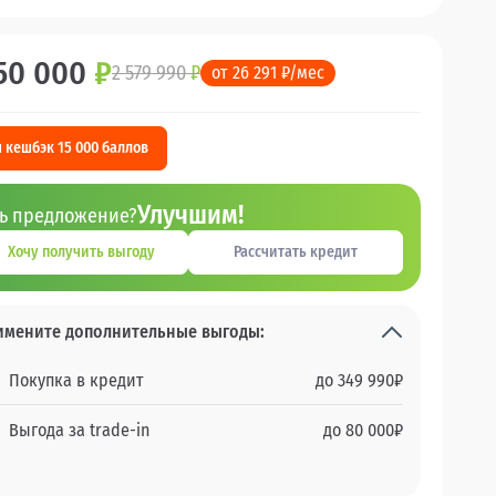
50 000
₽
2 579 990
₽
от 26 291 ₽/мес
 кешбэк 15 000 баллов
Улучшим!
ть предложение?
Хочу получить выгоду
Рассчитать кредит
имените дополнительные выгоды:
Покупка в кредит
до
349 990
₽
Выгода за trade-in
до
80 000
₽