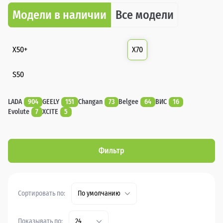
Модели в наличии
Все модели
X50+
X70
S50
LADA
904
GEELY
151
Changan
73
Belgee
64
ВИС
16
Evolute
7
XCITE
5
Фильтр
Сортировать по:
По умолчанию
Показывать по:
24