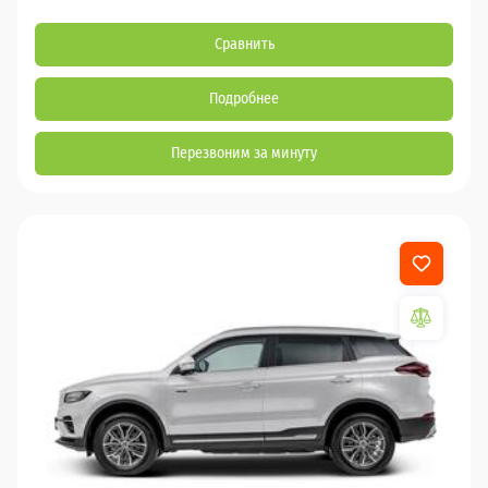
Сравнить
Подробнее
Перезвоним за минуту