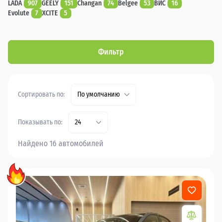
LADA
907
GEELY
151
Changan
74
Belgee
53
ВИС
16
Evolute
7
XCITE
5
Фильтр
Сортировать по:
По умолчанию
Показывать по:
24
Найдено 16 автомобилей