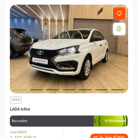
2026
LADA Iskra
10 000 баллов
Ваш кешбек
1 427 000 ₽
от 14 544 ₽/мес
1 101 600
₽