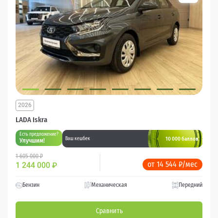
2026
LADA Iskra
Есть предложение?
10 000 баллов
Ваш кешбек
Улучшим!
1 605 000 ₽
от 14 544 ₽/мес
1 244 000
₽
Бензин
Механическая
Передний
Сравнить