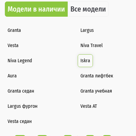
Модели в наличии
Все модели
Granta
Largus
Vesta
Niva Travel
Niva Legend
Iskra
Aura
Granta лифтбек
Granta седан
Granta учебная
Largus фургон
Vesta AT
Vesta седан