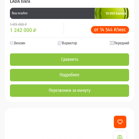
LADA Iskra
10 000 баллов
Ваш кешбек
1 615 000 ₽
от 14 544 ₽/мес
1 242 000
₽
Бензин
Вариатор
Передний
Сравнить
Подробнее
Перезвоним за минуту