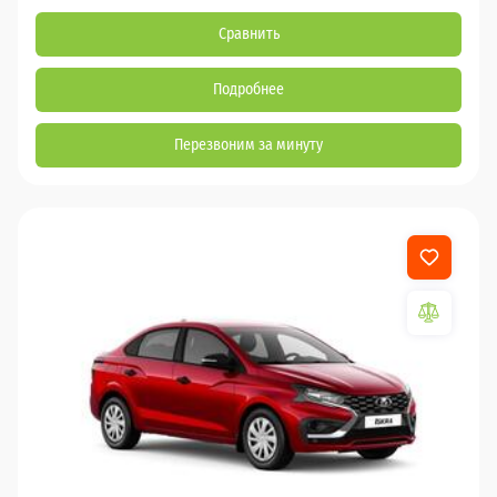
Сравнить
Подробнее
Перезвоним за минуту