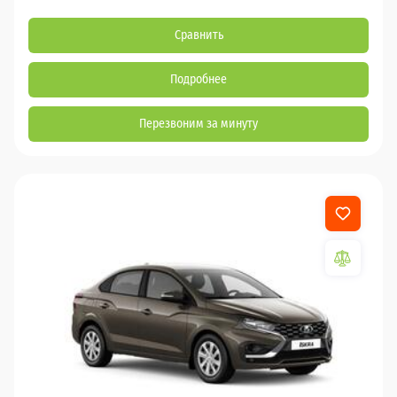
Сравнить
Подробнее
Перезвоним за минуту