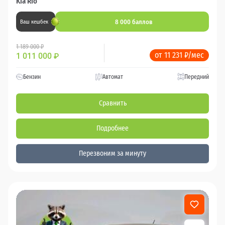
Kia Rio
8 000 баллов
Ваш кешбек
1 189 000 ₽
от 11 231 ₽/мес
1 011 000
₽
Бензин
Автомат
Передний
Сравнить
Подробнее
Перезвоним за минуту