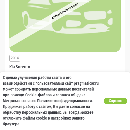
2014
Kia Sorento
С целью улучшения работы сайта и его
8 000 баллов
Ваш кешбек
взаимодействия с пользователями сайт pragmaticar.ru
может собирать персональные данные посетителей
1 350 000
₽
от 28 016 ₽/мес
при помощи Cookie-файлов и сервиса «Яндекс
Метрика» согласно
Политике конфиденциальности
.
Хорошо
Продолжая работу с сайтом, Вы даёте согласие на
Дизель
Автоматическая
Полный привод
обработку персональных данных. Вы всегда можете
отключить файлы cookie в настройках Вашего
браузера.