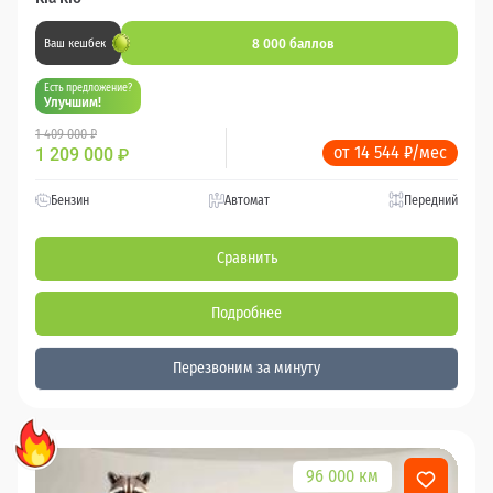
8 000 баллов
Ваш кешбек
Есть предложение?
Улучшим!
1 409 000 ₽
от 14 544 ₽/мес
1 209 000
₽
Бензин
Автомат
Передний
Сравнить
Подробнее
Перезвоним за минуту
96 000 км