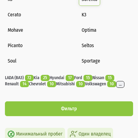
Cerato
K3
Mohave
Optima
Picanto
Seltos
Soul
Sportage
LADA (ВАЗ)
72
Kia
25
Hyundai
17
Ford
15
Nissan
15
Renault
14
Chevrolet
10
Mitsubishi
10
Volkswagen
10
...
Фильтр
Минимальный пробег
Один владелец