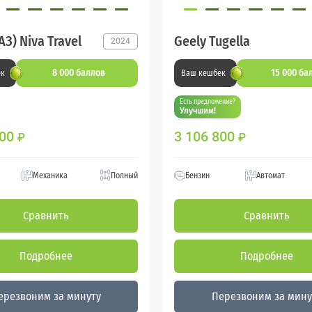
З) Niva Travel
Geely Tugella
2024
8 000 баллов
15 000 ба
ек
Ваш кешбек
Есть предложение?
Улучшим!
000
3 106 800
₽
₽
Механика
Полный
Бензин
Автомат
Сравнить
Сравнить
Подробнее
Подробнее
ерезвоним за минуту
Перезвоним за мину