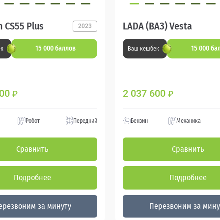
 CS55 Plus
LADA (ВАЗ) Vesta
2023
15 000 баллов
15 000 ба
ек
Ваш кешбек
600
2 037 600
₽
₽
Робот
Передний
Бензин
Механика
Сравнить
Сравнить
Подробнее
Подробнее
ерезвоним за минуту
Перезвоним за мину