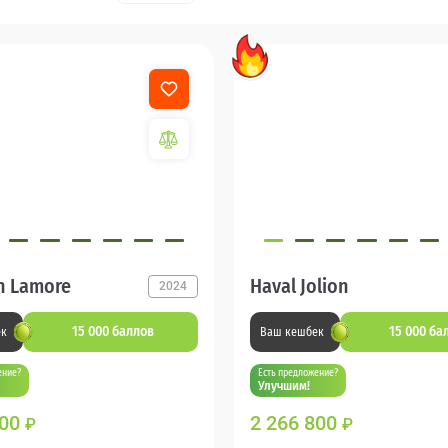
n Lamore
Haval Jolion
2024
15 000 баллов
15 000 ба
ек
Ваш кешбек
ение?
Есть предложение?
Улучшим!
000
2 266 800
₽
₽