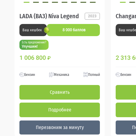
LADA (ВАЗ) Niva Legend
Changan
2023
8 000 баллов
Ваш кешбек
Ваш кешб
Есть предложение?
Улучшим!
1 006 800
2 313 
₽
Бензин
Механика
Полный
Бензин
Сравнить
Подробнее
Перезвоним за минуту
П