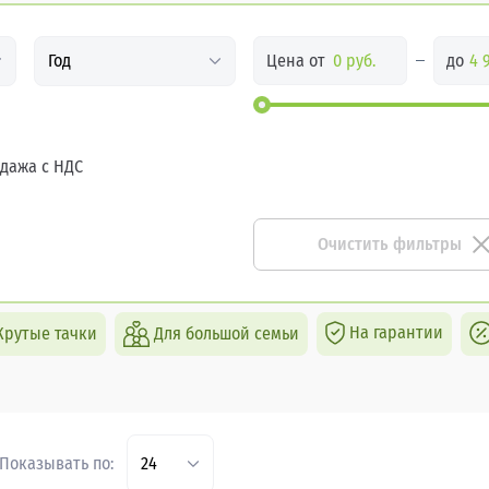
Цена от
до
Год
дажа с НДС
Очистить фильтры
На гарантии
Крутые тачки
Для большой семьи
Показывать по:
24