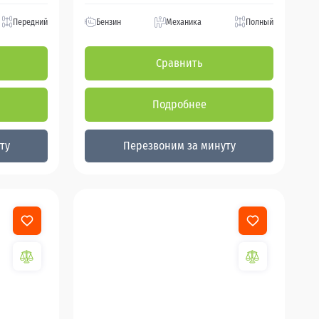
Передний
Бензин
Механика
Полный
Сравнить
Подробнее
ту
Перезвоним за минуту