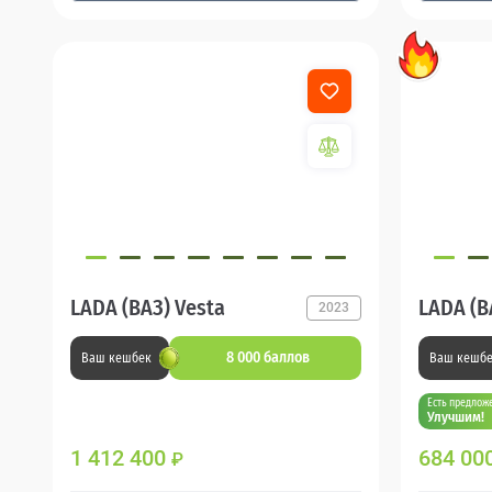
LADA (ВАЗ) Vesta
LADA (В
2023
8 000 баллов
Ваш кешбек
Ваш кешб
Есть предлож
Улучшим!
1 412 400
684 00
₽