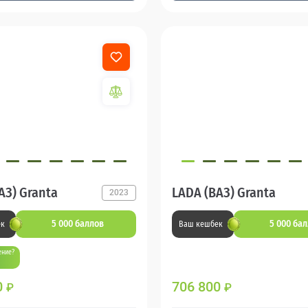
АЗ) Granta
LADA (ВАЗ) Granta
2023
5 000 баллов
5 000 ба
ек
Ваш кешбек
ение?
0
706 800
₽
₽