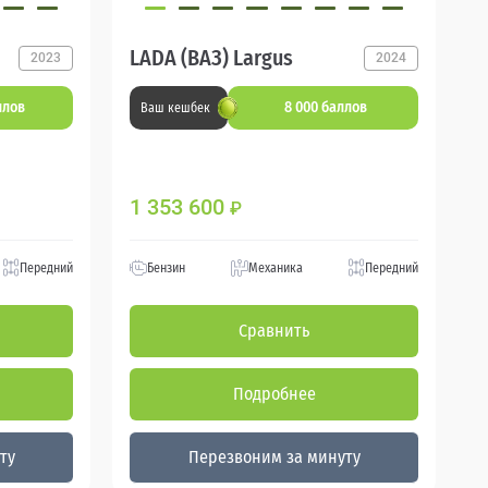
LADA (ВАЗ) Largus
2023
2024
ллов
8 000 баллов
Ваш кешбек
1 353 600
₽
Передний
Бензин
Механика
Передний
Сравнить
Подробнее
ту
Перезвоним за минуту