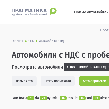
Новые автомобили
Прог
Главная
СПБ
Автомобили с НДС
Автомобили с НДС с проб
Посмотрите автомобили
с доставкой в ваш горо
Новые авто
Почти новые авто
Авто с пробегом
LADA (ВАЗ)
73
Kia
25
Hyundai
16
Renault
16
Ford
15
Nissa