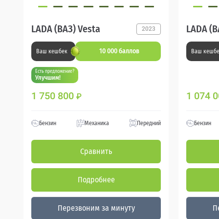
LADA (ВАЗ) Vesta
LADA (ВА
2023
10 000 баллов
Ваш кешбек
Ваш кешб
Есть предложение?
Улучшим!
1 750 800
1 074 
₽
Бензин
Механика
Передний
Бензин
Сравнить
Подробнее
Перезвоним за минуту
П