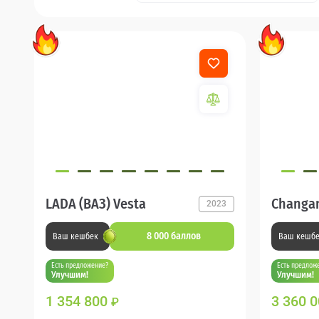
LADA (ВАЗ) Vesta
Changa
2023
8 000 баллов
Ваш кешбек
Ваш кешб
Есть предложение?
Есть предлож
Улучшим!
Улучшим!
1 354 800
3 360 
₽