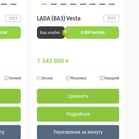
LADA (ВАЗ) Vesta
2023
2023
ллов
8 000 баллов
Ваш кешбек
1 342 800
₽
Полный
Бензин
Механика
Передний
Сравнить
Подробнее
ту
Перезвоним за минуту