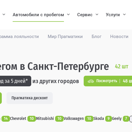
Автомобили с пробегом
Сервис
Услуги
рамма лояльности
Мир Прагматики
Блог
Новости
егом в Санкт-Петербурге
42
шт
из других городов
д за 5 дней*
48 ш
Посмотреть
Прагматика дисконт
n
14
Chevrolet
10
Mitsubishi
10
Volkswagen
10
Skoda
9
Geely
7