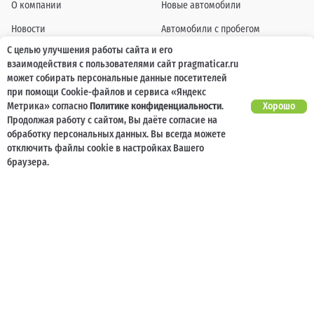
О компании
Новые автомобили
Новости
Автомобили с пробегом
С целью улучшения работы сайта и его
Отзывы клиентов
Выкуп
взаимодействия с пользователями сайт pragmaticar.ru
Наша команда
Акции
может собирать персональные данные посетителей
при помощи Cookie-файлов и сервиса «Яндекс
Карьера
Кузовной ремонт
Метрика» согласно
Политике конфиденциальности
.
Хорошо
Продолжая работу с сайтом, Вы даёте согласие на
обработку персональных данных. Вы всегда можете
Спецпредложения
Блог
отключить файлы cookie в настройках Вашего
Услуги
Программа лояльности
браузера.
Страхование
Карта сайта
Кредитование
Контакты
Помощь при ДТП
Информация о технических характеристиках, составе комплектаций, цветовой
гамме и стоимости автомобилей, а также действующих акциях, сроках и условиях