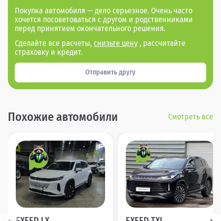
Покупка автомобиля — дело серьезное. Очень часто
хочется посоветоваться с другом и родственниками
перед принятием окончательного решения.
Сделайте все расчеты,
снизьте цену
, рассчитайте
страховку и кредит.
Отправить другу
Похожие автомобили
Смотреть все
EXEED LX
EXEED TXL