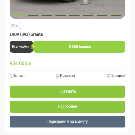
2023
LADA (ВАЗ) Granta
5 000 баллов
Ваш кешбек
954 000
₽
Бензин
Механика
Передний
Сравнить
Подробнее
Перезвоним за минуту