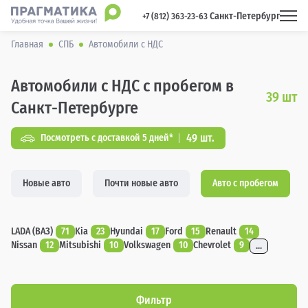
Санкт-Петербург
 +7 (812) 363-23-63 
Главная
СПБ
Автомобили с НДС
Автомобили с НДС с пробегом в
39
шт
Санкт-Петербурге
49 шт.
Посмотреть с доставкой 5 дней*
Новые авто
Почти новые авто
Авто с пробегом
LADA (ВАЗ)
71
Kia
23
Hyundai
17
Ford
15
Renault
14
Nissan
12
Mitsubishi
10
Volkswagen
10
Chevrolet
9
...
Фильтр