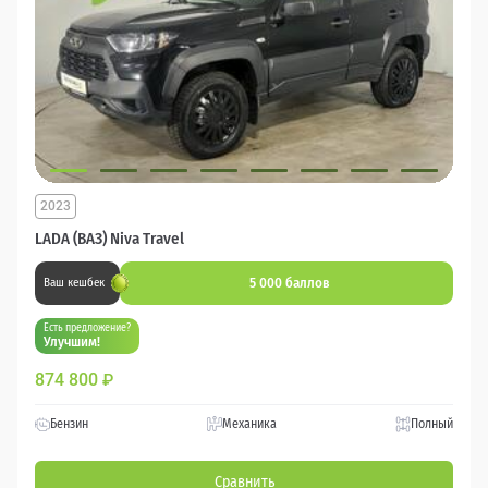
2023
LADA (ВАЗ) Niva Travel
5 000 баллов
Ваш кешбек
Есть предложение?
Улучшим!
874 800
₽
Бензин
Механика
Полный
Сравнить