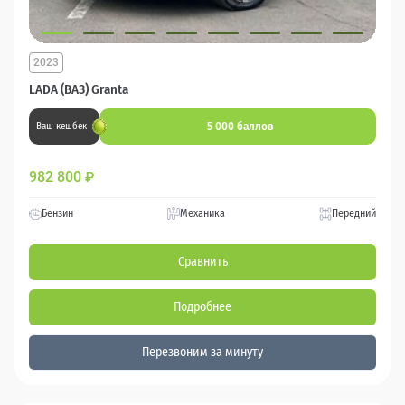
2023
LADA (ВАЗ) Granta
5 000 баллов
Ваш кешбек
982 800
₽
Бензин
Механика
Передний
Сравнить
Подробнее
Перезвоним за минуту