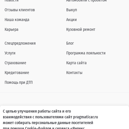
Новости
Автомобили с пробегом
Отзывы клиентов
Выкуп
Наша команда
Акции
Карьера
Кузовной ремонт
Спецпредложения
Блог
Услуги
Программа лояльности
Страхование
Карта сайта
Кредитование
Контакты
Помощь при ДТП
Информация о технических характеристиках, составе комплектаций, цветовой
С целью улучшения работы сайта и его
гамме и стоимости автомобилей, а также действующих акциях, сроках и условиях
взаимодействия с пользователями сайт pragmaticar.ru
их проведения, указанных на сайте www.pragmaticar.ru, носит информационный
характер и ни при каких условиях не является публичной офертой,
может собирать персональные данные посетителей
определяемой положениями пунктом 2 статьи 437 Гражданского кодекса
при помощи Cookie-файлов и сервиса «Яндекс